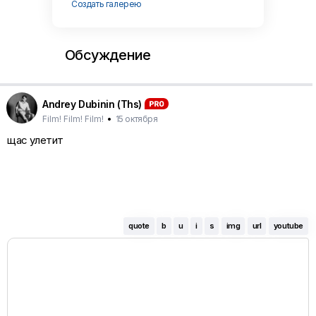
Создать галерею
Обсуждение
Andrey Dubinin (Ths)
Film! Film! Film!
•
15 октября
щас улетит
quote
b
u
i
s
img
url
youtube