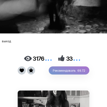
выход
...
...


3176
33


Рекомендовать 69.72