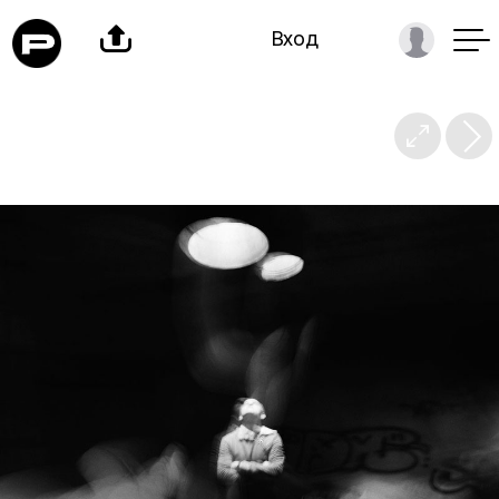

Вход
