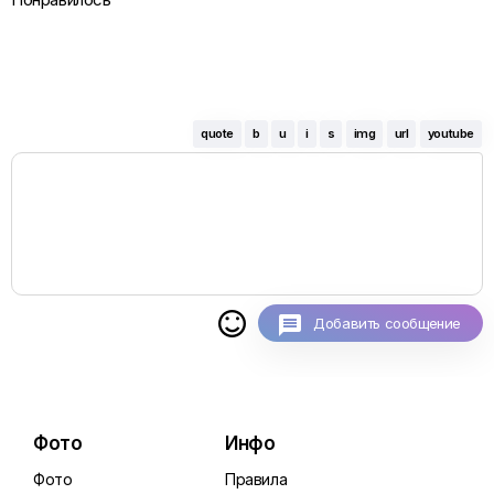
quote
b
u
i
s
img
url
youtube

Добавить сообщение
Фото
Инфо
Фото
Правила