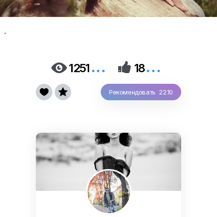
-
...
...


1251
18


Рекомендовать 22.10