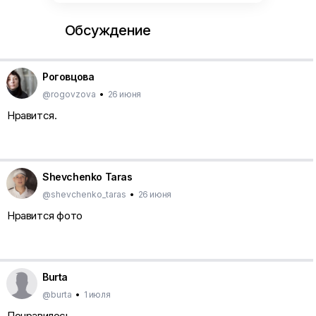
Обсуждение
Роговцова
@rogovzova
•
26 июня
Нравится.
Shevchenko Taras
@shevchenko_taras
•
26 июня
Нравится фото
Burta
@burta
•
1 июля
Понравилось