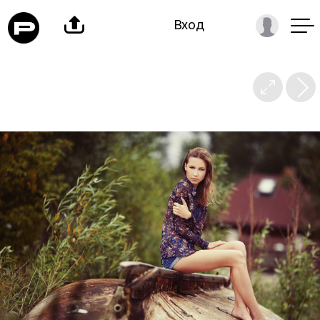

Вход
