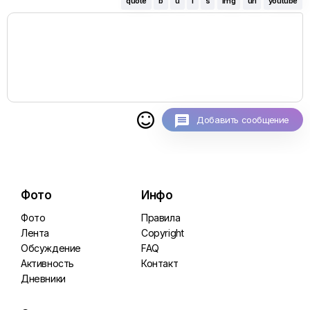
quote
b
u
i
s
img
url
youtube

Добавить сообщение
Фото
Инфо
Фото
Правила
Лента
Copyright
Обсуждение
FAQ
Активность
Контакт
Дневники