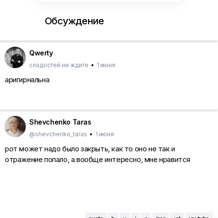
Обсуждение
Qwerty
сладостей не ждите
•
1 июня
аригирнальна
Shevchenko Taras
@shevchenko_taras
•
1 июня
рот может надо было закрыть, как то оно не так и
отражение попало, а вообще интересно, мне нравится