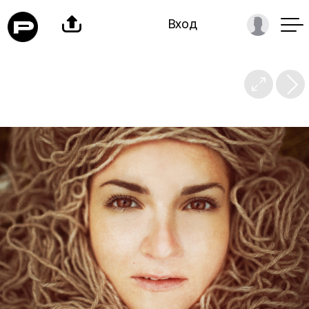

Вход
