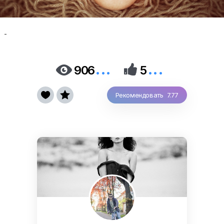
-
...
...


906
5


Рекомендовать 7.77