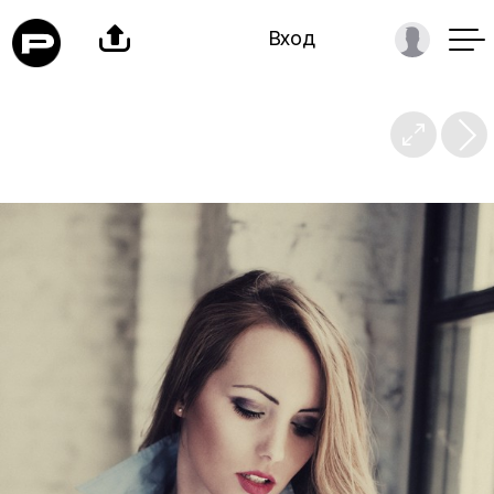

Вход
