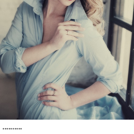
**********