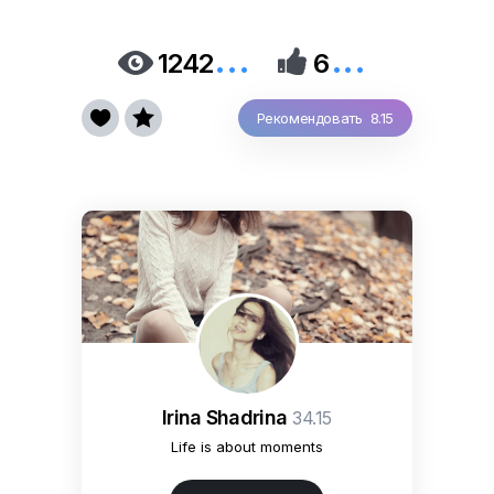
...
...


1242
6


Рекомендовать 8.15
Irina Shadrina
34.15
Life is about moments