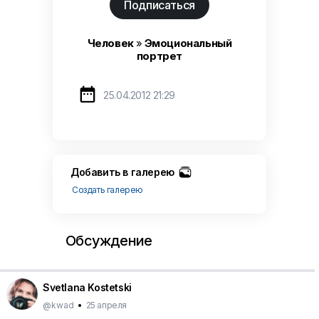
Подписаться
Человек
»
Эмоциональный
портрет

25.04.2012 21:29
Добавить в галерею
Создать галерею
Обсуждение
Svetlana Kostetski
@kwad
•
25 апреля