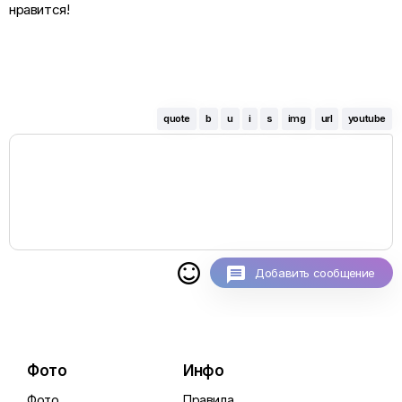
нравится!
quote
b
u
i
s
img
url
youtube

Добавить сообщение
Фото
Инфо
Фото
Правила