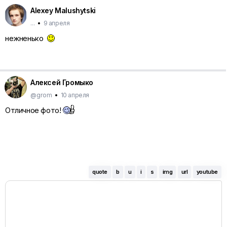
Alexey Malushytski
...
•
9 апреля
нежненько
Алексей Громыко
@grom
•
10 апреля
Отличное фото!
quote
b
u
i
s
img
url
youtube