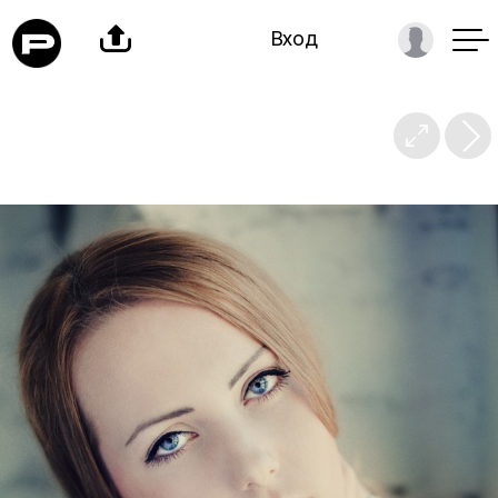

Вход
