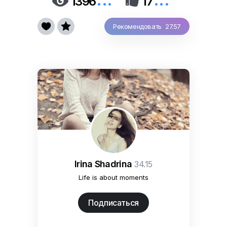


1396
17


Рекомендовать 27.57
Irina Shadrina
34.15
Life is about moments
Подписаться