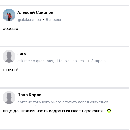
Алексей Соколов
@aleksrampa
•
8 апреля
хорошо
sars
ask me no questions, i'll tell you no lies...
•
8 апреля
отлчно!..
Папа Карло
богат не тот у кого много,а тот кто довольствуеться
малым
•
9 апреля
лицо да) нижняя часть кадра вызывает нарекания...