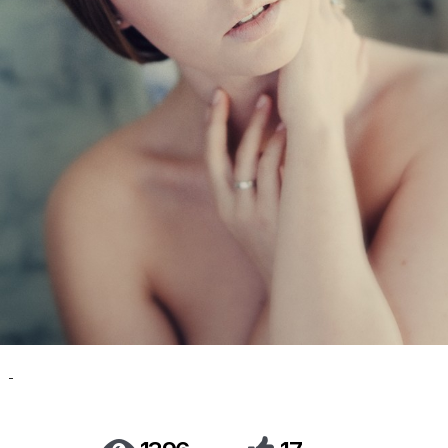
-
...
...