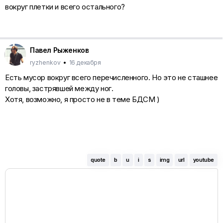
вокруг плетки и всего остального?
Павел Рыженков
ryzhenkov
•
16 декабря
Есть мусор вокруг всего перечисленного. Но это не сташнее
головы, застрявшей между ног.
Хотя, возможно, я просто не в теме БДСМ )
quote
b
u
i
s
img
url
youtube