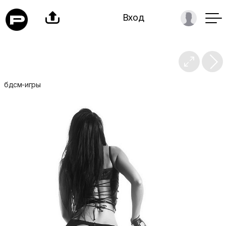

Вход

бдсм-игры