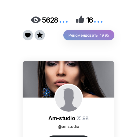
...
...


5628
16


Рекомендовать 19.95
Am-studio
25.98
@amstudio