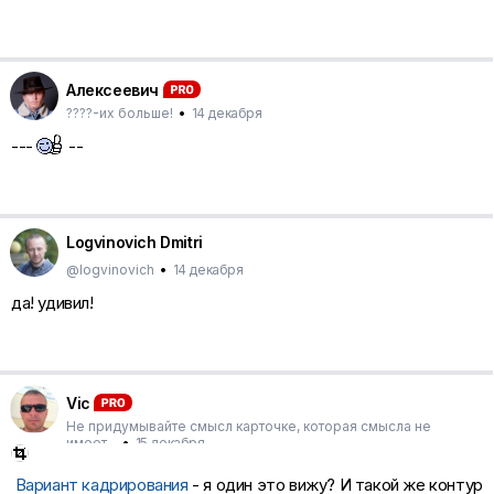
Алексеевич
????-их больше!
•
14 декабря
---
--
Logvinovich Dmitri
@logvinovich
•
14 декабря
да! удивил!
Vic
Не придумывайте смысл карточке, которая смысла не
имеет...
•
15 декабря
Вариант кадрирования
- я один это вижу? И такой же контур