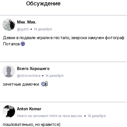
Обсуждение
Мих. Мих.
@gutm
•
14 декабря
Девки в подвале играли в гестапо, зверски замучен фотограф
Потапов
Всего Хорошего
@utrovechera
•
14 декабря
зачетные дамочки
Anton Komar
Никто не запоминт тебя за твои мысли.
•
14 декабря
пошловатенько, но нравится)