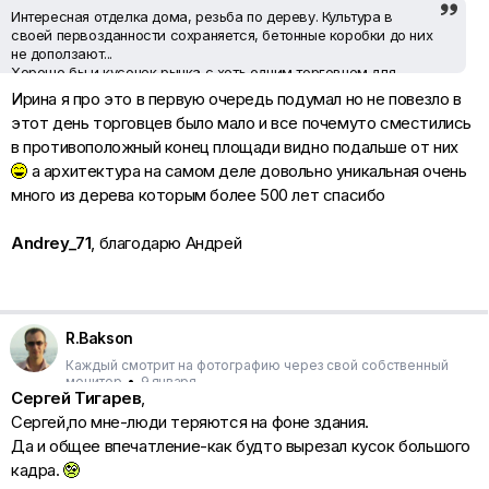
Интересная отделка дома, резьба по дереву. Культура в
своей первозданности сохраняется, бетонные коробки до них
не доползают...
Хорошо бы и кусочек рынка с хоть одним торговцем для
жанра...
Ирина я про это в первую очередь подумал но не повезло в
этот день торговцев было мало и все почемуто сместились
в противоположный конец площади видно подальше от них
а архитектура на самом деле довольно уникальная очень
много из дерева которым более 500 лет спасибо
Andrey_71
, благодарю Андрей
R.Bakson
Каждый смотрит на фотографию через свой собственный
монитор
•
9 января
Сергей Тигарев
,
Сергей,по мне-люди теряются на фоне здания.
Да и общее впечатление-как будто вырезал кусок большого
кадра.