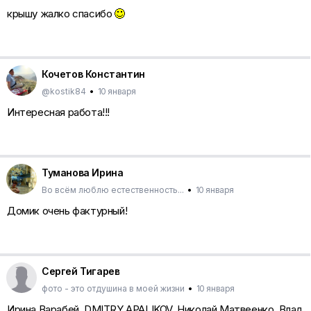
крышу жалко спасибо
Кочетов Константин
@kostik84
•
10 января
Интересная работа!!!
Туманова Ирина
Во всём люблю естественность...
•
10 января
Домик очень фактурный!
Сергей Тигарев
фото - это отдушина в моей жизни
•
10 января
Ирина Варабей, DMITRY APALIKOV, Николай Матвеенко, Влад