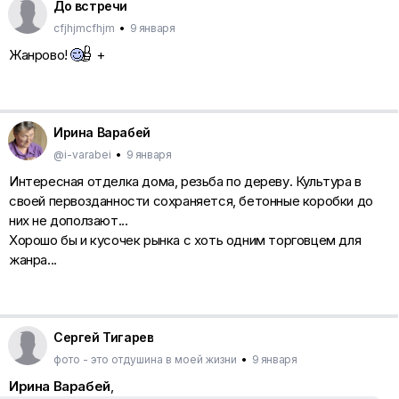
До встречи
cfjhjmcfhjm
•
9 января
Жанрово!
+
Ирина Варабей
@i-varabei
•
9 января
Интересная отделка дома, резьба по дереву. Культура в
своей первозданности сохраняется, бетонные коробки до
них не доползают...
Хорошо бы и кусочек рынка с хоть одним торговцем для
жанра...
Сергей Тигарев
фото - это отдушина в моей жизни
•
9 января
Ирина Варабей
,