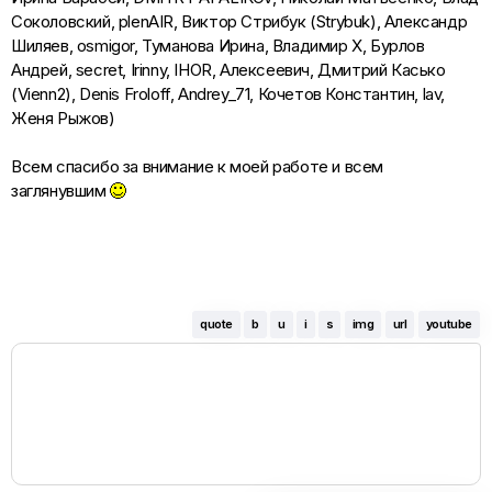
Соколовский, plenAIR, Виктор Стрибук (Strybuk), Александр
Шиляев, osmigor, Туманова Ирина, Владимир Х, Бурлов
Андрей, secret, Irinny, IHOR, Алексеевич, Дмитрий Касько
(Vienn2), Denis Froloff, Andrey_71, Кочетов Константин, lav,
Женя Рыжов)
Всем спасибо за внимание к моей работе и всем
заглянувшим
quote
b
u
i
s
img
url
youtube