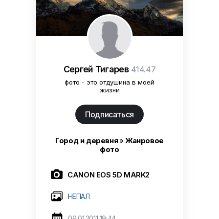
Сергей Тигарев
414.47
фото - это отдушина в моей
жизни
Подписаться
Город и деревня
»
Жанровое
фото

CANON EOS 5D MARK2
НЕПАЛ

09.01.2011 19:44