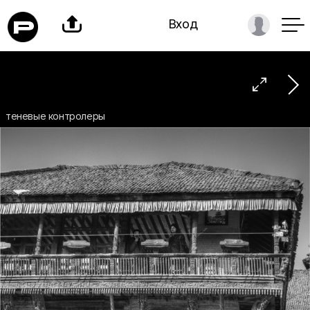

Вход

теневые контролеры