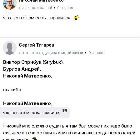
жизнь прекрасна!
•
9 января
что-то в этом есть... нравится
Сергей Тигарев
фото - это отдушина в моей жизни
•
9 января
Виктор Стрибук (Strybuk)
,
Бурлов Андрей
,
Николай Матвеенко
,
спасибо
Николай Матвеенко
,
что-то в этом есть... нравится
Николай мне сложно судить я там был может их надо было
сильнее в тени оставить как на оригинале тогда персонажей
плохо видно