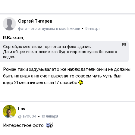
Сергей Тигарев
фото - это отдушина в моей жизни
•
9 января
R.Bakson
,
Сергей,по мне-люди теряются на фоне здания.
Да и общее впечатление-как будто вырезал кусок большого
кадра.
Роман так и задумывалэто же наблюдатели они и не должны
быть на виду а на счет вырезал то совсем чуть чуть был
кадр 21 мегапиксел стал 17 спасибо
Lav
@lav0604
•
10 января
Интерестное фото