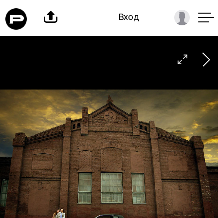

Вход
