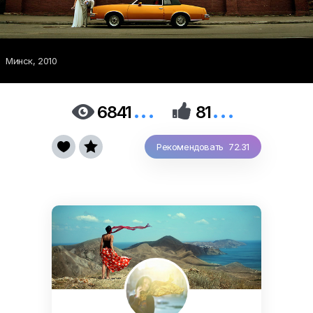
Минск, 2010
...
...


6841
81


Рекомендовать 72.31