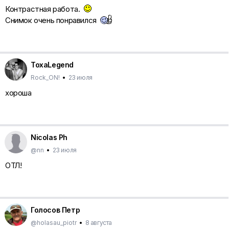
Контрастная работа.
Снимок очень понравился
ToxaLegend
Rock_ON!
•
23 июля
хороша
Nicolas Ph
@nn
•
23 июля
ОТЛ!
Голосов Петр
@holasau_piotr
•
8 августа