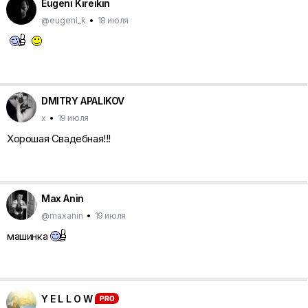
Eugeni Kireikin
@eugeni_k
•
18 июля
DMITRY APALIKOV
х
•
19 июля
Хорошая Свадебная!!!
Max Anin
@maxanin
•
19 июля
машинка
Y E L L O W