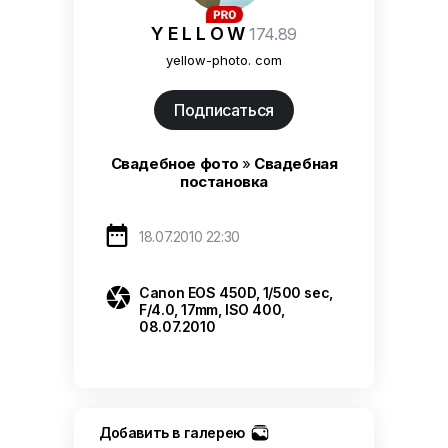
Y E L L O W
174.89
yellow-photo. com
Подписаться
Свадебное фото
»
Свадебная
постановка

18.07.2010 22:30

Canon EOS 450D, 1/500 sec,
F/4.0, 17mm, ISO 400,
08.07.2010
Добавить в галерею