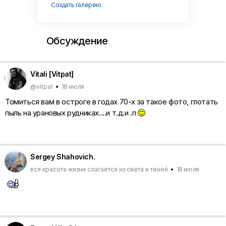
Создать галерею
Обсуждение
Vitali [Vitpat]
@vitpat
•
18 июля
Томиться вам в остроге в годах 70-х за такое фото, глотать
пыль на урановых рудниках....и т.д.и .п
Sergey Shahovich.
вся красота жизни слагается из света и теней
•
18 июля