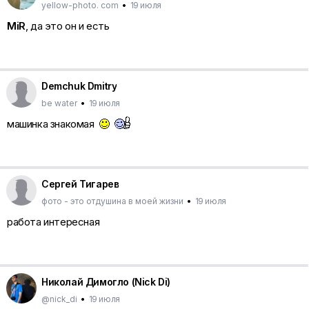
yellow-photo. com
•
19 июля
MiR
, да это он и есть
Demchuk Dmitry
be water
•
19 июля
машинка знакомая
Сергей Тигарев
фото - это отдушина в моей жизни
•
19 июля
работа интересная
Николай Димогло (Nick Di)
@nick_di
•
19 июля