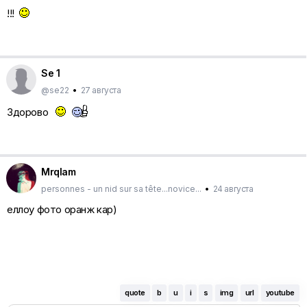
!!!
Se 1
@se22
•
27 августа
Здорово
Mrqlam
personnes - un nid sur sa tête...novice...
•
24 августа
еллоу фото оранж кар)
quote
b
u
i
s
img
url
youtube