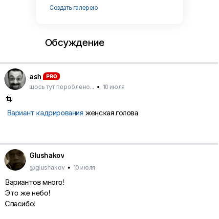
Создать галерею
Обсуждение
ash
щось тут пороблено...
•
10 июля
Вариант кадрирования
женская голова
Glushakov
@glushakov
•
10 июля
Вариантов много!
Это же небо!
Спасибо!