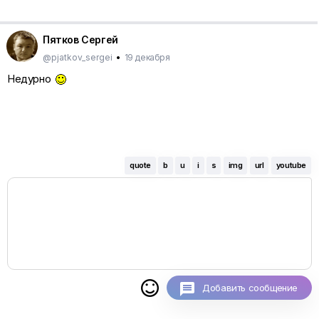
Пятков Сергей
@pjatkov_sergei
•
19 декабря
Недурно
quote
b
u
i
s
img
url
youtube

Добавить сообщение