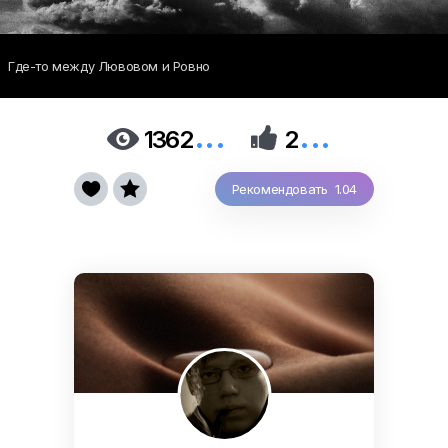
Где-то между Лювовом и Ровно
...
...


1362
2


Рекомендовать 1.04