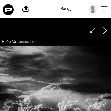

Вход

Небо Айвазовского