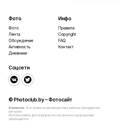
Фото
Инфо
Фото
Правила
Лента
Copyright
Обсуждение
FAQ
Активность
Контакт
Дневники
Соцсети


© Photoclub.by – Фотосайт
Внимание:
Все права на размещенные работы принадлежат
авторам
Использовать фотографии без их личного разрешения
запрещается