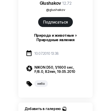
Glushakov
12.72
@glushakov
Подписаться
Природа и животные
»
Природные явления

10.07.2010 13:38

NIKON D50, 1/1600 sec,
F/8.0, 82mm, 19.05.2010

небо
Добавить в галерею