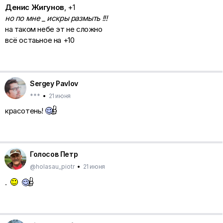
Денис Жигунов
, +1
но по мне _ искры размыть !!!
на таком небе эт не сложно
всё остаьное на +10
Sergey Pavlov
***
•
21 июня
красотень!
Голосов Петр
@holasau_piotr
•
21 июня
.