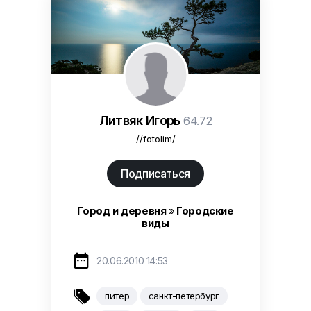
Литвяк Игорь
64.72
//fotolim/
Подписаться
Город и деревня
»
Городские
виды

20.06.2010 14:53

питер
санкт-петербург