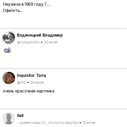
Неужели в 1969 году ?...
Офигеть...
Водяницкий Владимир
@vodyanickii
•
20 июня
Inquisitor Tariq
@inq
•
20 июня
очень красочная картинка
llell
...гремит лишь то , что пусто изнутри
•
21 июня