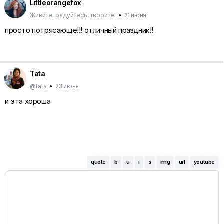
Littleorangefox
Живите, радуйтесь, творите!
•
21 июня
просто потрясающе!!! отличный праздник!!
Tata
@tata
•
23 июня
и эта хороша
quote
b
u
i
s
img
url
youtube