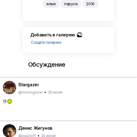
алые
паруса
2010
Добавить в галерею
Создать галерею
Обсуждение
Stargazer
@moongazer
•
20 июня
!!!
Денис Жигунов
@jigunoff
•
20 июня