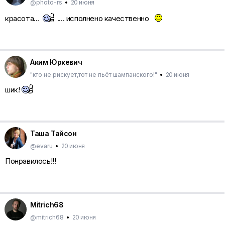
@photo-rs
•
20 июня
красота...
.... исполнено качественно
Аким Юркевич
"кто не рискует,тот не пьёт шампанского!"
•
20 июня
шик!
Таша Тайсон
@evaru
•
20 июня
Понравилось!!!
Mitrich68
@mitrich68
•
20 июня