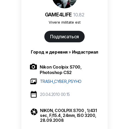
GAME4LIFE
10.82
Vivere militate est
Подписаться
Город и деревня
»
Индастриал

Nikon Coolpix S700,
Photoshop CS2
TRASH_CYBER_PSYHO

20.04.2010 00:15

NIKON, COOLPIX S700 , 1/431
sec, F/15.4, 24mm, ISO 3200,
28.09.2008