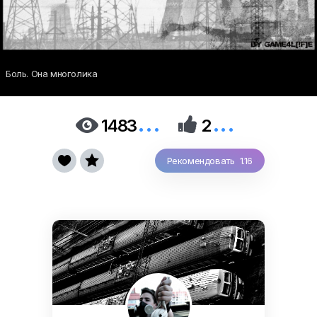
Боль. Она многолика
...
...


1483
2


Рекомендовать 1.16