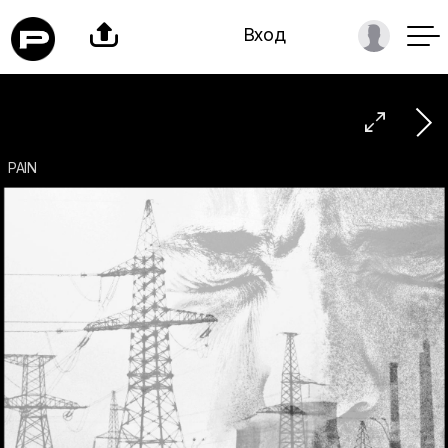

Вход

PAIN