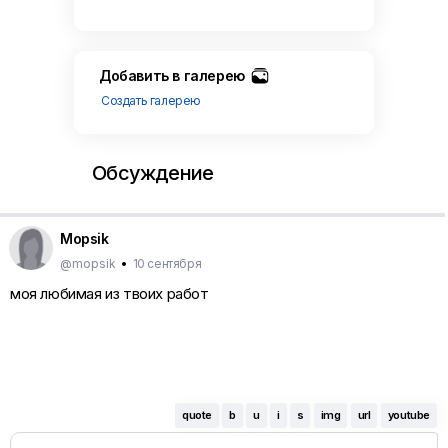
Добавить в галерею
Создать галерею
Обсуждение
Mopsik
@mopsik
•
10 сентября
моя любимая из твоих работ
quote
b
u
i
s
img
url
youtube