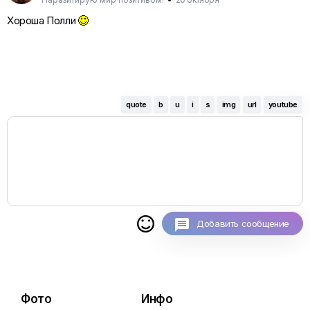
Хороша Полли
quote
b
u
i
s
img
url
youtube

Добавить сообщение
Фото
Инфо