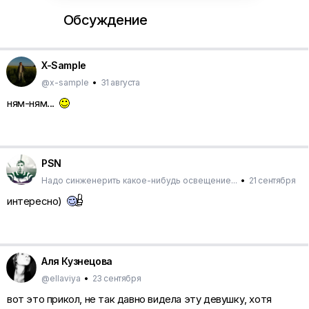
Обсуждение
X-Sample
@x-sample
•
31 августа
ням-ням...
PSN
Надо синженерить какое-нибудь освещение...
•
21 сентября
интересно)
Аля Кузнецова
@ellaviya
•
23 сентября
вот это прикол, не так давно видела эту девушку, хотя