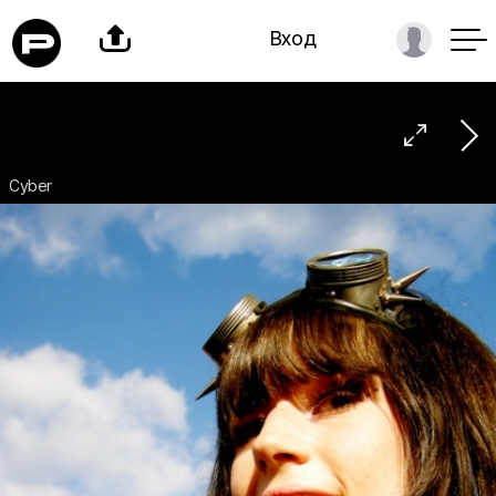

Вход

Cyber