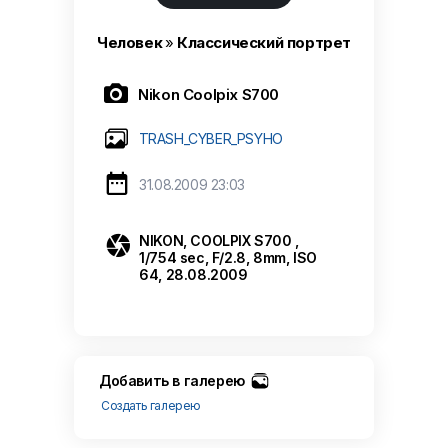
Человек
»
Классический портрет

Nikon Coolpix S700
TRASH_CYBER_PSYHO

31.08.2009 23:03

NIKON, COOLPIX S700 ,
1/754 sec, F/2.8, 8mm, ISO
64, 28.08.2009
Добавить в галерею
Создать галерею