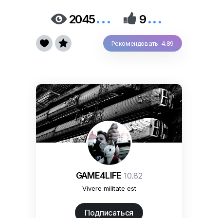
...
...


2045
9


Рекомендовать 4.89
GAME4LIFE
10.82
Vivere militate est
Подписаться