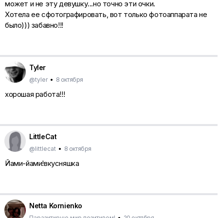
может и не эту девушку...но точно эти очки.
Хотела ее сфотографировать, вот только фотоаппарата не
было))) забавно!!!
Tyler
@tyler
•
8 октября
хорошая работа!!!
LittleCat
@littlecat
•
8 октября
Йами-йами!вкусняшка
Netta Kornienko
Паразитирую мир позитивом!
•
20 октября