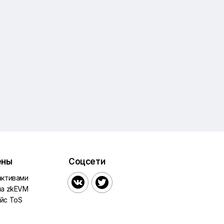
ены
Соцсети
активами


на zkEVM
йс ToS