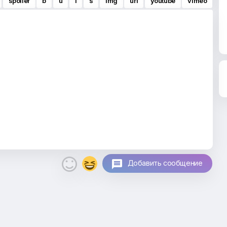
spoiler
b
u
i
s
img
url
youtube
vimeo

Добавить сообщение