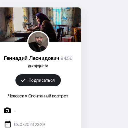
Геннадий Леонидович
94.56
@zajnjuhfa
Подписаться

Человек
»
Спонтанный портрет

-

08.07.2026 23:29