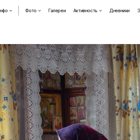
нфо
Фото
Галереи
Активность
Дневники
Э


