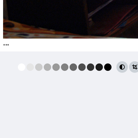
***

