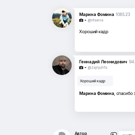
Марина Фомина
1085.23
@ritaeva

Хороший кадр
Геннадий Леонидович
94
@zajnjuhfa

Хороший кадр
Марина Фомина
, спасибо 
Автор