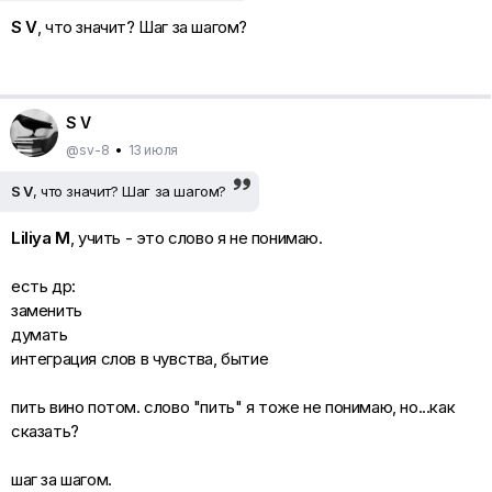
S V
, что значит? Шаг за шагом?
S V
@sv-8
•
13 июля
S V
, что значит? Шаг за шагом?
Liliya M
, учить - это слово я не понимаю.
есть др:
заменить
думать
интеграция слов в чувства, бытие
пить вино потом. слово "пить" я тоже не понимаю, но...как
сказать?
шаг за шагом.