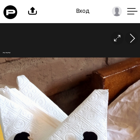

Вход

~~~