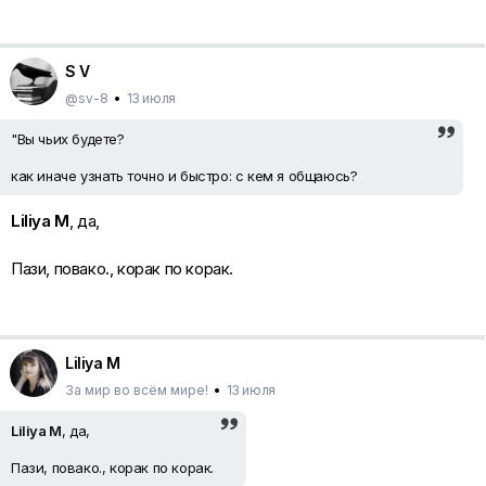
S V
@sv-8
•
13 июля
"Вы чьих будете?
как иначе узнать точно и быстро: с кем я общаюсь?
Liliya M
, да,
S V
, сербский стоит учить, чтобы понять с кем общаюсь и о
чем?
Пази, повако., корак по корак.
Liliya M
За мир во всём мире!
•
13 июля
Liliya M
, да,
Пази, повако., корак по корак.