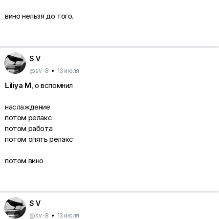
вино нельзя до того.
S V
@sv-8
•
13 июля
Liliya M
, о вспомнил
наслаждение
потом релакс
потом работа
потом опять релакс
потом вино
S V
@sv-8
•
13 июля