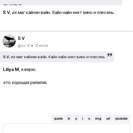
др. нельзя.
S V
, их маг кайнен вайн. Кайн найн нихт вино и плесень.
потом сыр с плесенью.
потом учит надо язык вино буль мень
потом доить коз ещё научу и передам это в надежные руки.
S V
потом мир будет в мире всём.
@sv-8
•
13 июля
S V
, их маг кайнен вайн. Кайн найн нихт вино и плесень.
Liliya M
, я верю.
это хорошая религия.
quote
b
u
i
s
img
url
youtube