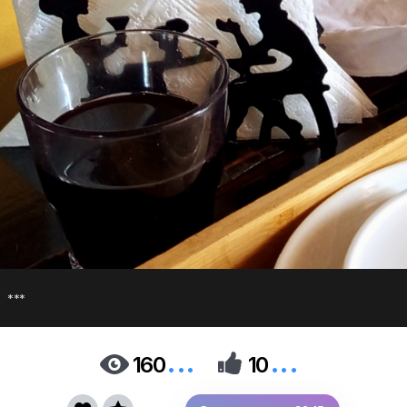
***
...
...


160
10