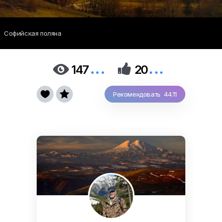
Софийская поляна
...
...


147
20


Рекомендовать 44.11