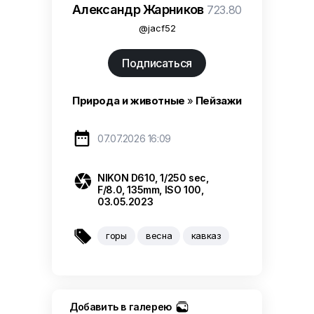
Александр Жарников
723.80
@jacf52
Подписаться
Природа и животные
»
Пейзажи

07.07.2026 16:09

NIKON D610, 1/250 sec,
F/8.0, 135mm, ISO 100,
03.05.2023

горы
весна
кавказ
Добавить в галерею