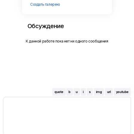
Создать галерею
Обсуждение
К данной работе пока нет ни одного сообщения
quote
b
u
i
s
img
url
youtube