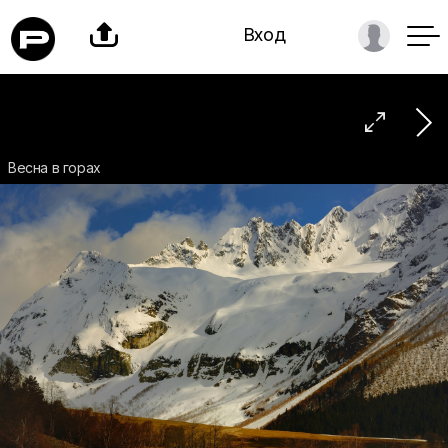

Вход

Весна в горах