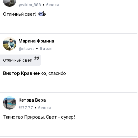
@viktor_888
•
6 июля
Отличный свет!
Марина Фомина
@ritaeva
•
6 июля
Отличный свет!
Виктор Кравченко
, спасибо
Кетова Вера
@77_77
•
6 июля
Таинство Природы. Свет - супер!