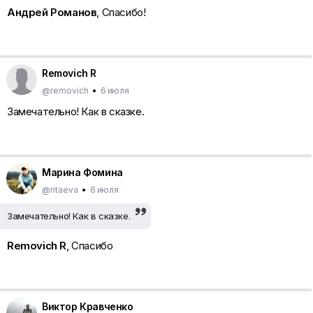
Андрей Романов
, Спасибо!
Removich R
@removich
•
6 июля
Замечательно! Как в сказке.
Марина Фомина
@ritaeva
•
6 июля
Замечательно! Как в сказке.
Removich R
, Спасибо
Виктор Кравченко