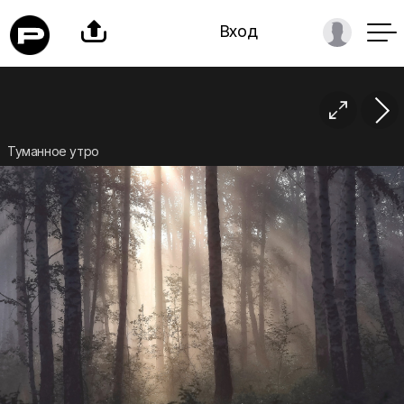

Вход

Туманное утро