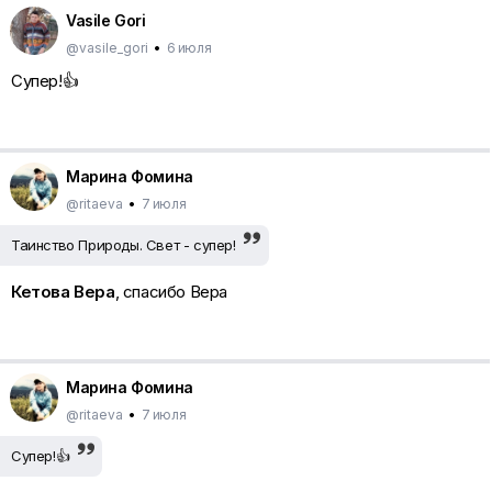
Vasile Gori
@vasile_gori
•
6 июля
Супер!👍
Марина Фомина
@ritaeva
•
7 июля
Таинство Природы. Свет - супер!
Кетова Вера
, спасибо Вера
Марина Фомина
@ritaeva
•
7 июля
Супер!👍