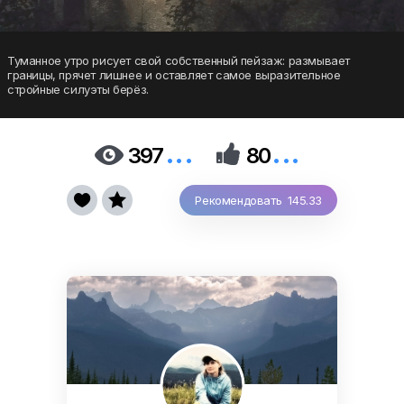
Туманное утро рисует свой собственный пейзаж: размывает
границы, прячет лишнее и оставляет самое выразительное
стройные силуэты берёз.
...
...


397
80


Рекомендовать 145.33