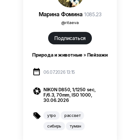
Марина Фомина
1085.23
@ritaeva
Подписаться
Природа и животные
»
Пейзажи

06.07.2026 13:15

NIKON D850, 1/1250 sec,
F/6.3, 70mm, ISO 1000,
30.06.2026

утро
рассвет
сибирь
туман