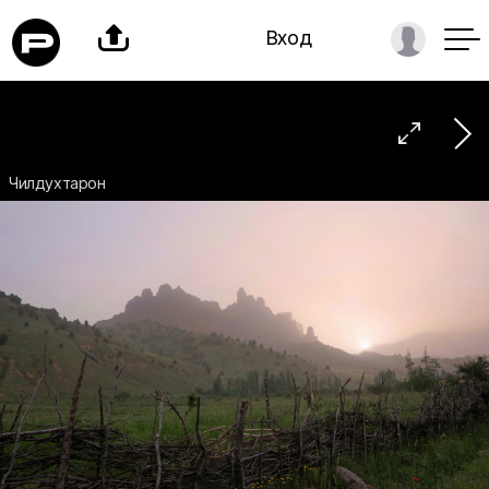

Вход

Чилдухтарон