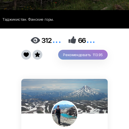
Таджикистан. Фанские горы.
...
...


312
66


Рекомендовать 113.95