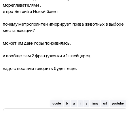
мореплавателями .
я про Ветхий и Новый Завет.
почему метрополитен игнорирует права животных в выборе
места локации?
может им данн.горы понравились.
и вообще там 2 француженки и 1 швейцарец.
надо с послами говорить будет ещё.
quote
b
u
i
s
img
url
youtube