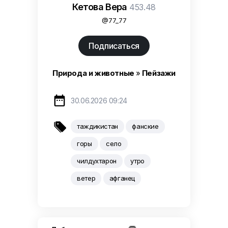
Кетова Вера
453.48
@77_77
Подписаться
Природа и животные
»
Пейзажи

30.06.2026 09:24

таждикистан
фанские
горы
село
чилдухтарон
утро
ветер
афганец