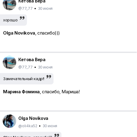
Кетова Вера
@77_77
•
30 июня
хорошо
Olga Novikova
, спасибо)))
Кетова Вера
@77_77
•
30 июня
Замечательный кадр!!
Марина Фомина
, спасибо, Мариша!
Olga Novikova
@oli4ka52
•
30 июня