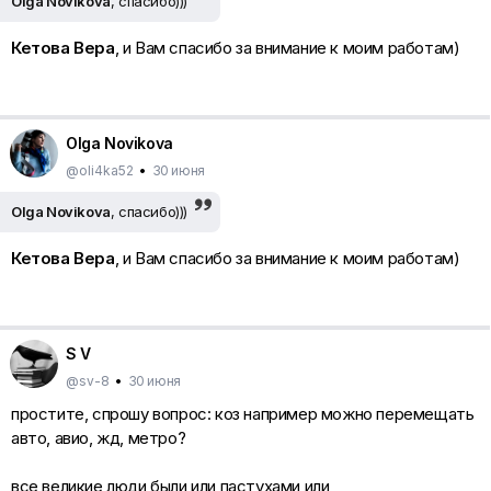
Olga Novikova
, спасибо)))
Кетова Вера
, и Вам спасибо за внимание к моим работам)
Olga Novikova
@oli4ka52
•
30 июня
Olga Novikova
, спасибо)))
Кетова Вера
, и Вам спасибо за внимание к моим работам)
S V
@sv-8
•
30 июня
простите, спрошу вопрос: коз например можно перемещать
авто, авио, жд, метро?
все великие люди были или пастухами или