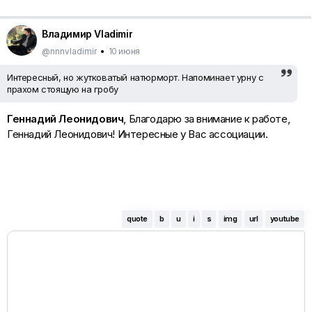
Владимир Vladimir
@nnnvladimir
•
10 июня
Интересный, но жутковатый натюрморт. Напоминает урну с
прахом стоящую на гробу
Геннадий Леонидович
, Благодарю за внимание к работе,
Геннадий Леонидович! Интересные у Вас ассоциации.
quote
b
u
i
s
img
url
youtube