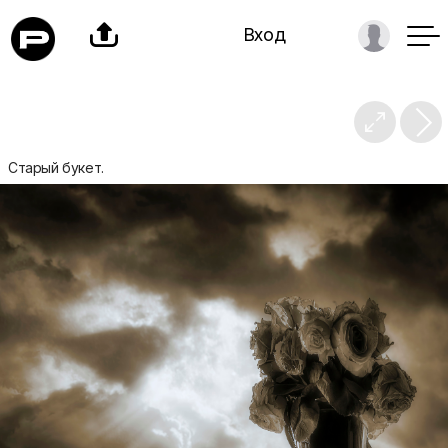

Вход

Старый букет.