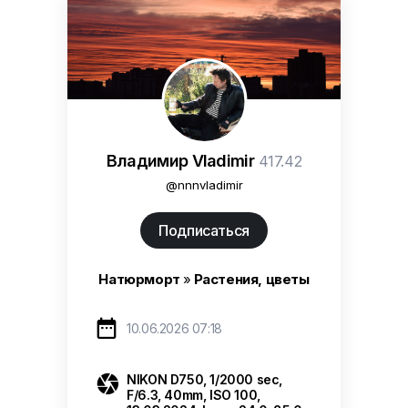
Владимир Vladimir
417.42
@nnnvladimir
Подписаться
Натюрморт
»
Растения, цветы

10.06.2026 07:18

NIKON D750, 1/2000 sec,
F/6.3, 40mm, ISO 100,