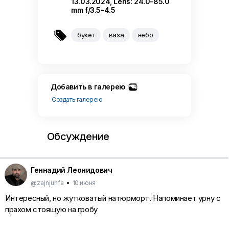
13.03.2024, Lens: 24.0-85.0
mm f/3.5-4.5

букет
ваза
небо
Добавить в галерею
Создать галерею
Обсуждение
Геннадий Леонидович
@zajnjuhfa
•
10 июня
Интересный, но жутковатый натюрморт. Напоминает урну с
прахом стоящую на гробу