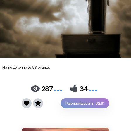
На подоконнике 53 этажа.
...
...


287
34


Рекомендовать 62.91