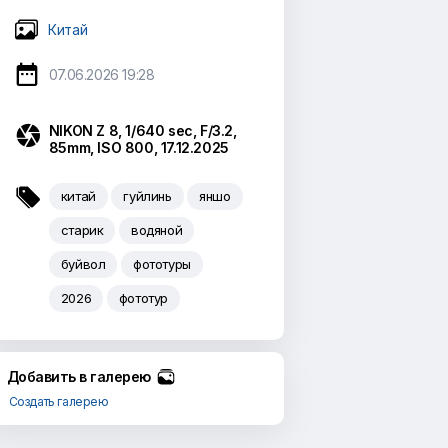
Китай

07.06.2026 19:28

NIKON Z 8, 1/640 sec, F/3.2,
85mm, ISO 800, 17.12.2025

китай
гуйлинь
яншо
старик
водяной
буйвол
фототуры
2026
фототур
Добавить в галерею
Создать галерею