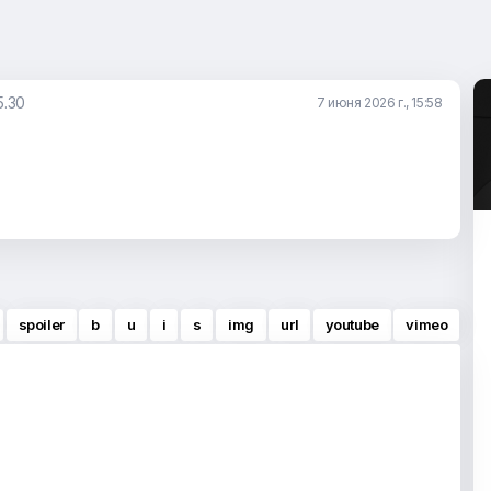
5.30
7 июня 2026 г., 15:58
spoiler
b
u
i
s
img
url
youtube
vimeo