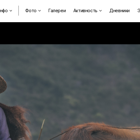
нфо
Фото
Галереи
Активность
Дневники
Э


