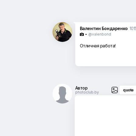
Валентин Бондаренко
101
@valenbond

Отличная работа!
Автор
quote
photoclub.by