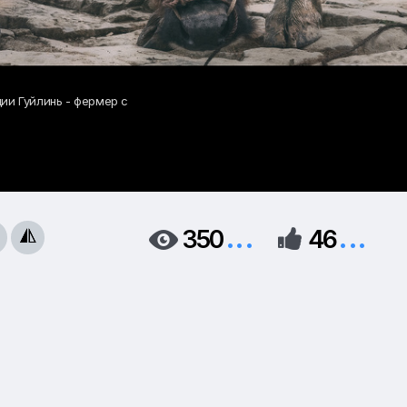
ии Гуйлинь - фермер с
...
...
350
46


