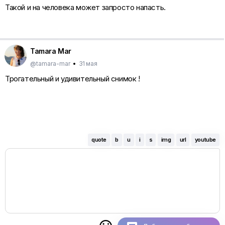
Такой и на человека может запросто напасть.
Tamara Mar
@tamara-mar
•
31 мая
Трогательный и удивительный снимок !
quote
b
u
i
s
img
url
youtube