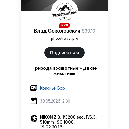
Влад Соколовский
839.10
phototravel.pro
Подписаться
Природа и животные
»
Дикие
животные
Красный Бор

30.05.2026 12:30

NIKON Z 8, 1/3200 sec, F/6.3,
510mm, ISO 1000,
19.02.2026