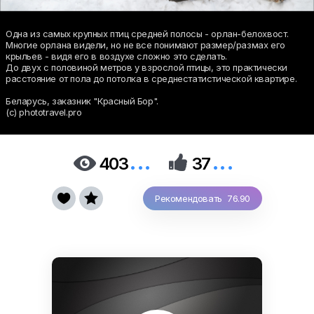
Одна из самых крупных птиц средней полосы - орлан-белохвост.
Многие орлана видели, но не все понимают размер/размах его
крыльев - видя его в воздухе сложно это сделать.
До двух с половиной метров у взрослой птицы, это практически
расстояние от пола до потолка в среднестатистической квартире.
Беларусь, заказник "Красный Бор".
(с) phototravel.pro
...
...


403
37


Рекомендовать 76.90