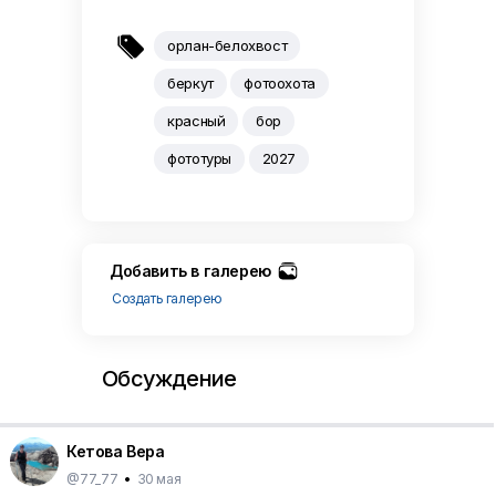

орлан-белохвост
беркут
фотоохота
красный
бор
фототуры
2027
Добавить в галерею
Создать галерею
Обсуждение
Кетова Вера
@77_77
•
30 мая