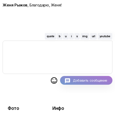
Женя Рыжов
, Благодарю, Женя!
quote
b
u
i
s
img
url
youtube

Добавить сообщение
Фото
Инфо