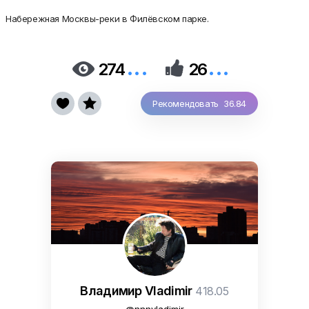
Набережная Москвы-реки в Филёвском парке.
...
...


274
26


Рекомендовать 36.84
Владимир Vladimir
418.05
@nnnvladimir