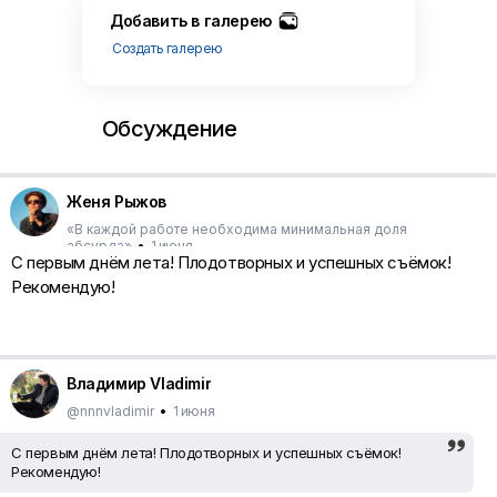
Добавить в галерею
Создать галерею
Обсуждение
Женя Рыжов
«В каждой работе необходима минимальная доля
абсурда»
•
1 июня
С первым днём лета! Плодотворных и успешных съёмок!
Рекомендую!
Владимир Vladimir
@nnnvladimir
•
1 июня
С первым днём лета! Плодотворных и успешных съёмок!
Рекомендую!