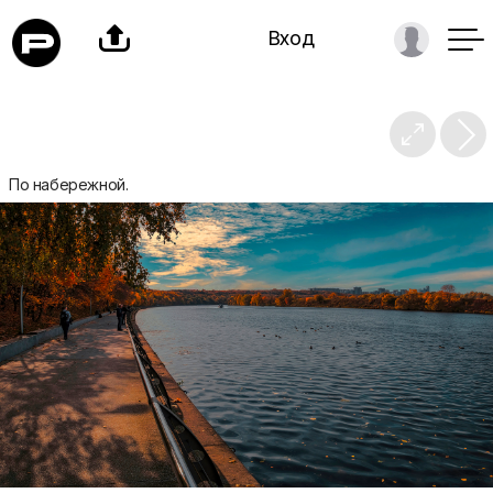

Вход

По набережной.