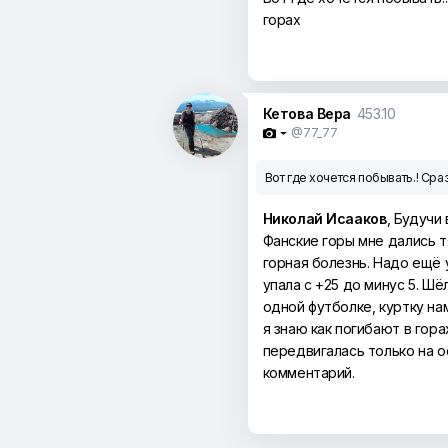
горах
Кетова Вера
453.10
@77_77

Вот где хочется побывать.! Ср
Николай Исааков
, Будучи
Фанские горы мне дались т
горная болезнь. Надо ещё 
упала с +25 до минус 5. Ш
одной футболке, куртку на
я знаю как погибают в гора
передвигалась только на о
комментарий.