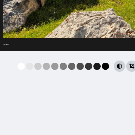
***

