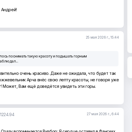
, Андрей!
25 мая 2026 г., 15:44
лось поснимать такую красоту и подышать горным
аблюдал...
твительно очень красиво. Даже не ожидала, что будет так
жжевельник Арча внёс свою лепту красоты, не говоря уже
ег! Может, Вам ещё доведётся увидеть эти горы.
27 мая 2026 г., 6:44
1224.94
! Сразу вспоминается Визбор: Я сердце оставил в Фанских