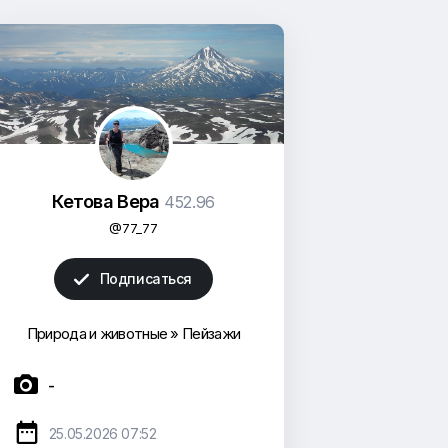
Кетова Вера
452.96
@77_77
Подписаться

Природа и животные
»
Пейзажи

-

25.05.2026 07:52