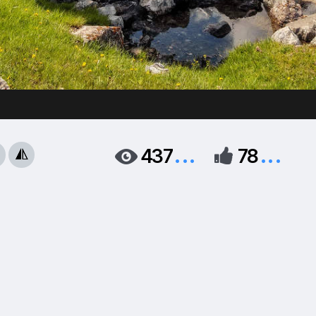
...
...
437
78


