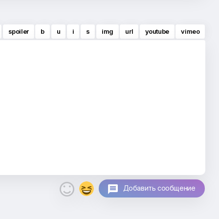
spoiler
b
u
i
s
img
url
youtube
vimeo

Добавить сообщение