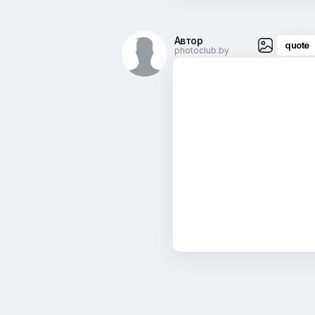
Автор
quote
photoclub.by