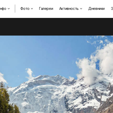
нфо
Фото
Галереи
Активность
Дневники
Э


