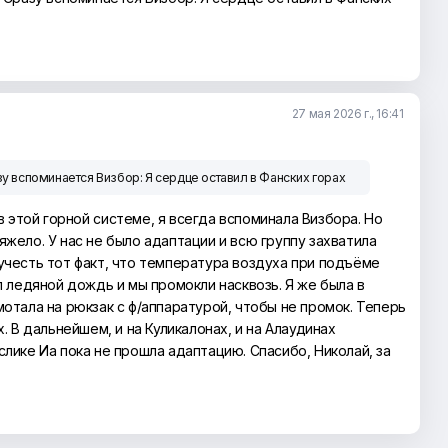
27 мая 2026 г., 16:41
азу вспоминается Визбор: Я сердце оставил в Фанских горах
 в этой горной системе, я всегда вспоминала Визбора. Но
яжело. У нас не было адаптации и всю группу захватила
учесть тот факт, что температура воздуха при подъёме
ёл ледяной дождь и мы промокли насквозь. Я же была в
мотала на рюкзак с ф/аппаратурой, чтобы не промок. Теперь
х. В дальнейшем, и на Куликалонах, и на Алаудинах
слике Иа пока не прошла адаптацию. Спасибо, Николай, за