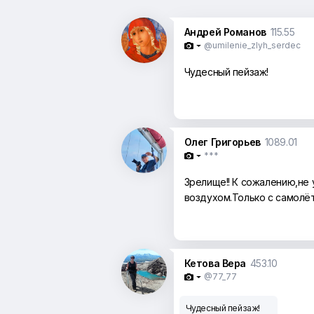
Андрей Романов
115.55
@umilenie_zlyh_serdec

Чудесный пейзаж!
Олег Григорьев
1089.01
***

Зрелище!! К сожалению,не
воздухом.Только с самолёт
Кетова Вера
453.10
@77_77

Чудесный пейзаж!