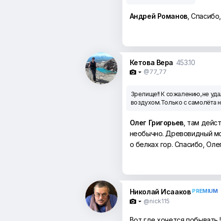
Андрей Романов
, Спасибо
Кетова Вера
453.10
@77_77

Зрелище!! К сожалению,не уда
воздухом.Только с самолёта н
Олег Григорьев
, там дейс
необычно. Древовидный мо
о белках гор. Спасибо, Ол
Николай Исааков
PREMIUM
@nick115

Вот где хочется побывать.