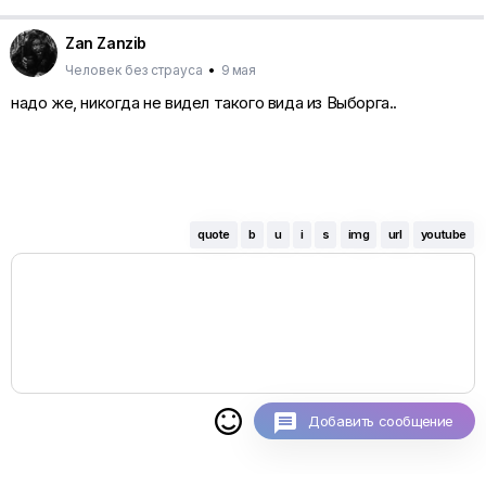
Zan Zanzib
Человек без страуса
•
9 мая
надо же, никогда не видел такого вида из Выборга..
quote
b
u
i
s
img
url
youtube

Добавить сообщение