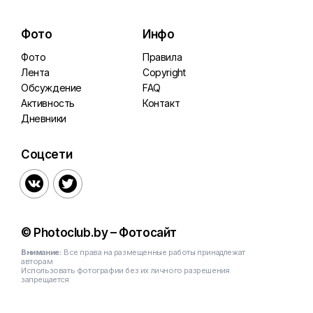
Фото
Инфо
Фото
Правила
Лента
Copyright
Обсуждение
FAQ
Активность
Контакт
Дневники
Соцсети


© Photoclub.by – Фотосайт
Внимание:
Все права на размещенные работы принадлежат
авторам
Использовать фотографии без их личного разрешения
запрещается