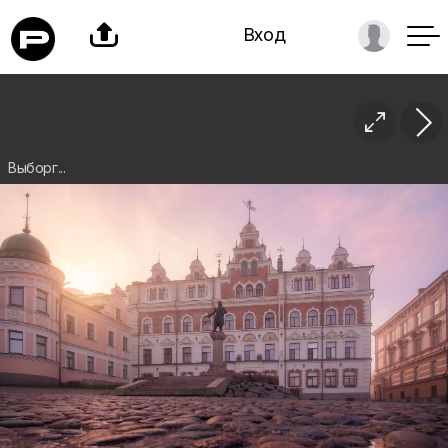

Вход

Выборг...