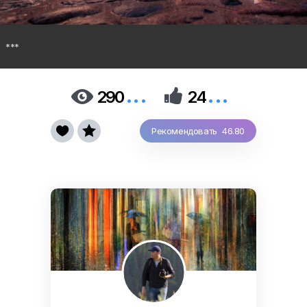
***
...
...


290
24


Рекомендовать 46.80