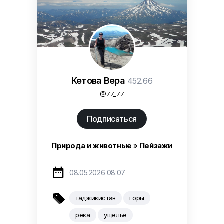
Кетова Вера
452.66
@77_77
Подписаться
Природа и животные
»
Пейзажи

08.05.2026 08:07

таджикистан
горы
река
ущелье