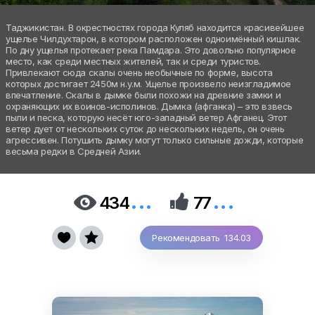
Таджикистан. В окрестностях города Куляб находится красивейшее
ущелье Чилдухтарон, в котором расположен одноимённый кишлак.
По дну ущелья протекает река Памдара. Это довольно популярное
место, как среди местных жителей, так и среди туристов.
Привлекают сюда скалы очень необычные по форме, высота
которых достигает 2450м н.у.м. Ущелье произвело неизгладимое
впечатление. Скалы в дымке были похожи на древние замки и
охраняющих их воинов-исполинов. Дымка (афганка) – это взвесь
пыли и песка, которую несёт юго-западный ветер Афганец. Этот
ветер дует от нескольких суток до нескольких недель, он очень
агрессивен. Потушить дымку могут только сильные дожди, которые
весьма редки в Средней Азии.
...
...


434
77


Рекомендовать 134.03