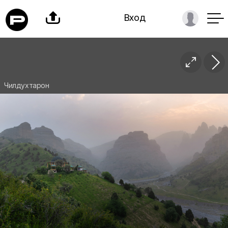

Вход

Чилдухтарон