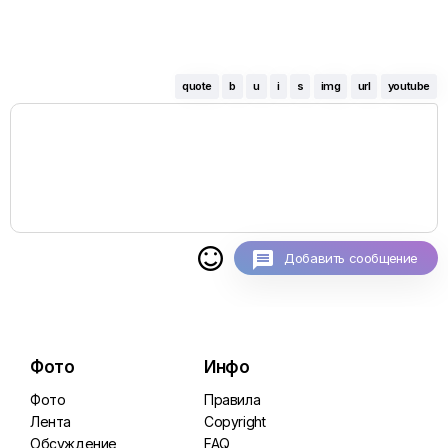
quote
b
u
i
s
img
url
youtube

Добавить сообщение
Фото
Инфо
Фото
Правила
Лента
Copyright
Обсуждение
FAQ