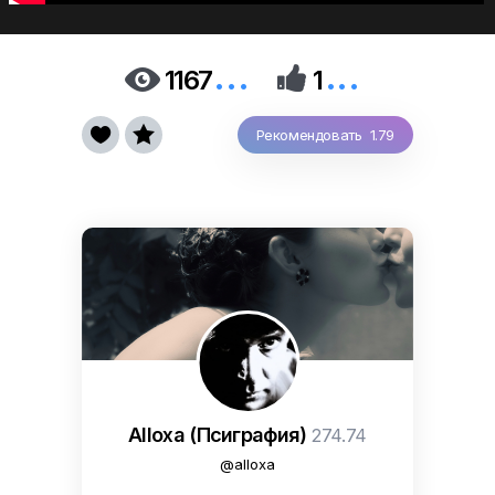
...
...


1167
1


Рекомендовать 1.79
Alloxa (Псиграфия)
274.74
@alloxa