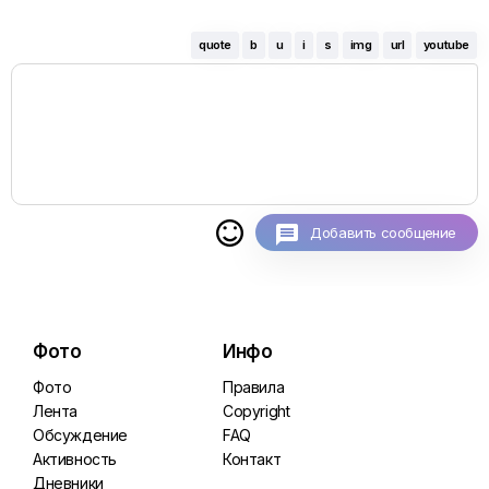
quote
b
u
i
s
img
url
youtube

Добавить сообщение
Фото
Инфо
Фото
Правила
Лента
Copyright
Обсуждение
FAQ
Активность
Контакт
Дневники