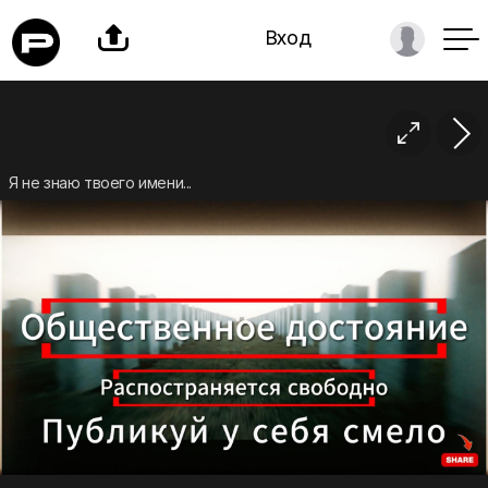

Вход

Я не знаю твоего имени...