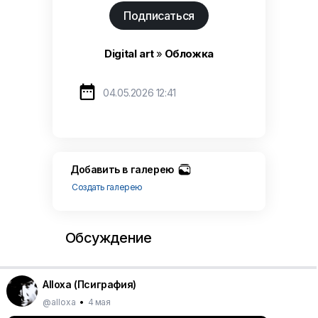
Подписаться
Digital art
»
Обложка

04.05.2026 12:41
Добавить в галерею
Создать галерею
Обсуждение
Alloxa (Псиграфия)
@alloxa
•
4 мая