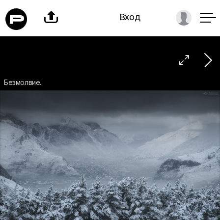

Вход

Безмолвие..