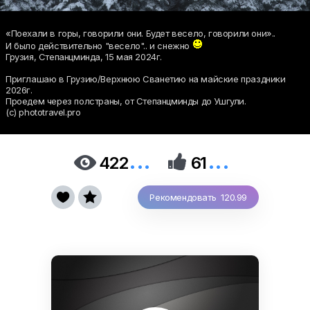
«Поехали в горы, говорили они. Будет весело, говорили они»..
И было действительно "весело".. и снежно
Грузия, Степанцминда, 15 мая 2024г.
Приглашаю в Грузию/Верхнюю Сванетию на майские праздники
2026г.
Проедем через полстраны, от Степанцминды до Ушгули.
(c) phototravel.pro
...
...


422
61


Рекомендовать 120.99