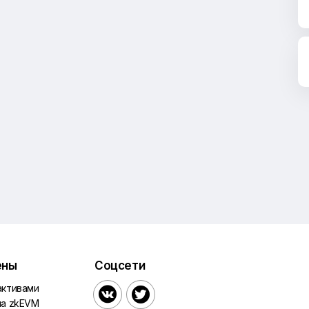
ены
Соцсети
активами


на zkEVM