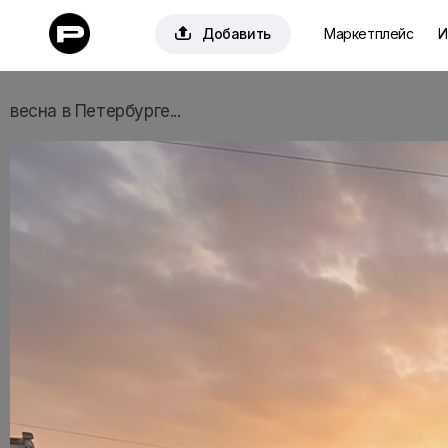

Добавить
Маркетплейс
И
весна в Петербурге...