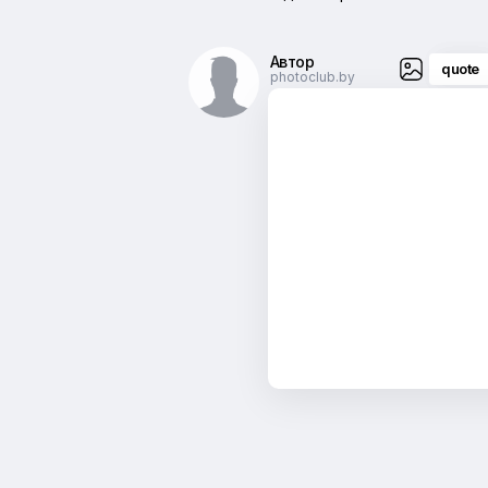
Автор
quote
photoclub.by