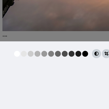
***

