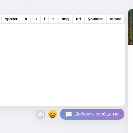
spoiler
b
u
i
s
img
url
youtube
vimeo

Добавить сообщение