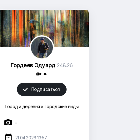
Гордеев Эдуард
248.26
@nau
Подписаться

Город и деревня
»
Городские виды

-

21.04.2026 13:57