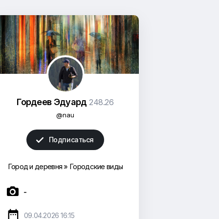
Гордеев Эдуард
248.26
@nau
Подписаться

Город и деревня
»
Городские виды

-

09.04.2026 16:15