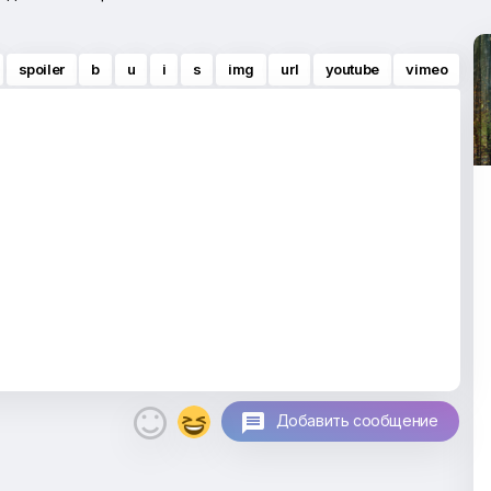
spoiler
b
u
i
s
img
url
youtube
vimeo

Добавить сообщение