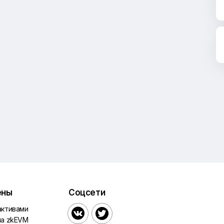
ены
Соцсети
активами


на zkEVM