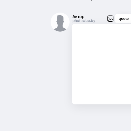
Автор
quote
photoclub.by