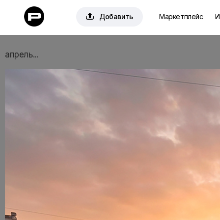

Добавить
Маркетплейс
И
апрель...