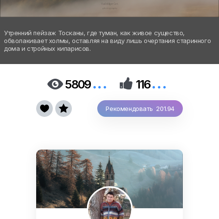
Утренний пейзаж Тосканы, где туман, как живое существо,
обволакивает холмы, оставляя на виду лишь очертания старинного
дома и стройных кипарисов.
...
...


5809
116


Рекомендовать 201.94