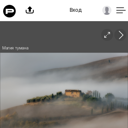

Вход

Магия тумана