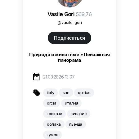
Vasile Gori
569.76
@vasile_gori
Подписаться
Природа и животные
»
Пейзажная
панорама

21.03.2026 13:07

italy
san
quirico
orcia
италия
тоскана
кипарис
облака
пьенца
туман