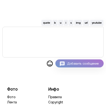
quote
b
u
i
s
img
url
youtube

Добавить сообщение
Фото
Инфо
Фото
Правила
Лента
Copyright