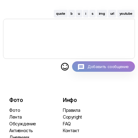
quote
b
u
i
s
img
url
youtube

Добавить сообщение
Фото
Инфо
Фото
Правила
Лента
Copyright
Обсуждение
FAQ
Активность
Контакт
Дневники