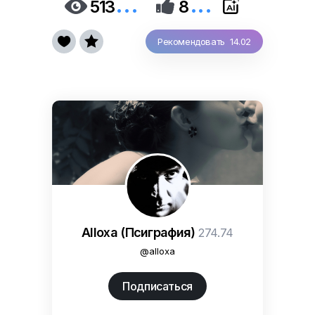
...
...


513
8


Рекомендовать 14.02
Alloxa (Псиграфия)
274.74
@alloxa
Подписаться