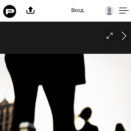

Вход
