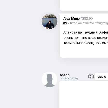
Alex Mimo
1382.90
https://alexmimo.smugmu

Александр Трудный
,
Хафи
очень приятно ваше вниман
только живописен, но и им
Автор
quote
photoclub.by