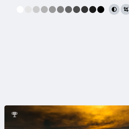


