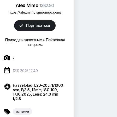
Alex Mimo
1382.90
https://alexmimo.smugmug.com/
Подписаться

Природа и животные
»
Пейзажная
панорама

-

12.12.2025 12:49

Hasselblad, L2D-20c, 1/1000
sec, F/3.5, 12mm, ISO 100,
17.10.2025, Lens: 24.0 mm
f/2.8

испания