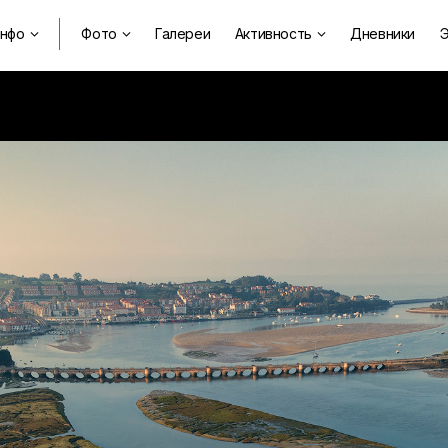
нфо
Фото
Галереи
Активность
Дневники
Э


