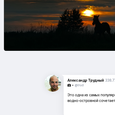
Александр Трудный
338.7
@trud

Это одна из самых популя
водно-островной сочетает