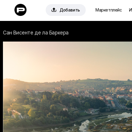

Добавить
Маркетплейс
И
Сан Висенте де ла Баркера