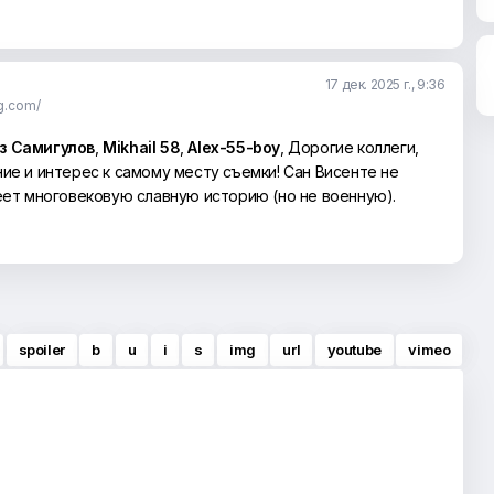
17 дек. 2025 г., 9:36
g.com/
з Самигулов
,
Mikhail 58
,
Alex-55-boy
, Дорогие коллеги,
ие и интерес к самому месту съемки! Сан Висенте не
еет многовековую славную историю (но не военную).
spoiler
b
u
i
s
img
url
youtube
vimeo