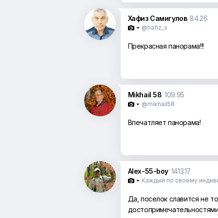
Хафиз Самигулов
84.26
@hafiz_s

Прекрасная панорама!!!
Mikhail 58
109.95
@mikhail58

Впечатляет панорама!
Alex-55-boy
1413.17
Каждый по своему индив

Да, поселок славится не т
достопримечательностями