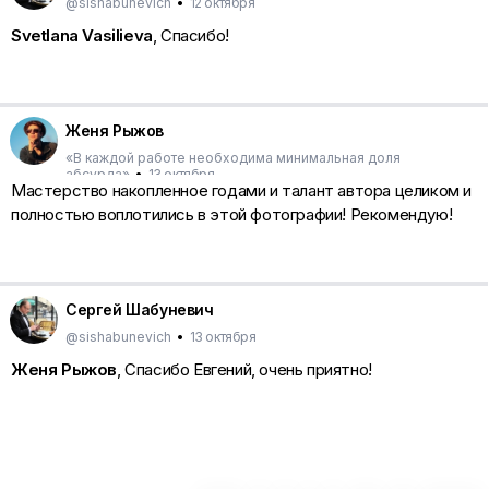
@sishabunevich
•
12 октября
Svetlana Vasilieva
, Спасибо!
Женя Рыжов
«В каждой работе необходима минимальная доля
абсурда»
•
13 октября
Мастерство накопленное годами и талант автора целиком и
полностью воплотились в этой фотографии! Рекомендую!
Сергей Шабуневич
@sishabunevich
•
13 октября
Женя Рыжов
, Спасибо Евгений, очень приятно!