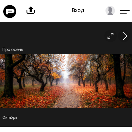

Вход

Про осень
Октябрь