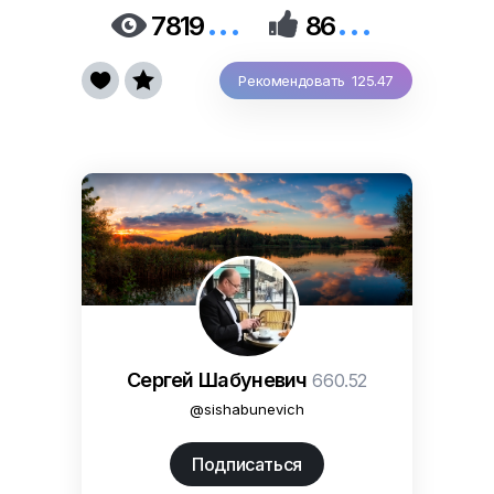
...
...


7819
86


Рекомендовать 125.47
Сергей Шабуневич
660.52
@sishabunevich
Подписаться