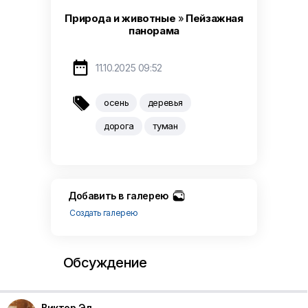
Природа и животные
»
Пейзажная
панорама

11.10.2025 09:52

осень
деревья
дорога
туман
Добавить в галерею
Создать галерею
Обсуждение
Виктор Эл