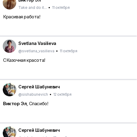
Take and do it...
•
11 октября
Красивая работа!
Svetlana Vasilieva
@svetlana_vasilieva
•
11 октября
СКазочная красота!
Сергей Шабуневич
@sishabunevich
•
12 октября
Виктор Эл
, Спасибо!
Сергей Шабуневич