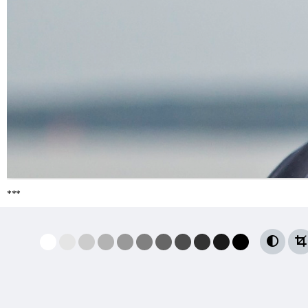
***

