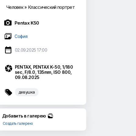
Человек
»
Классический портрет

Pentax K50
София

02.09.2025 17:00

PENTAX, PENTAX K-50, 1/180
sec, F/8.0, 135mm, ISO 800,
09.08.2025

девушка
Добавить в галерею
Создать галерею