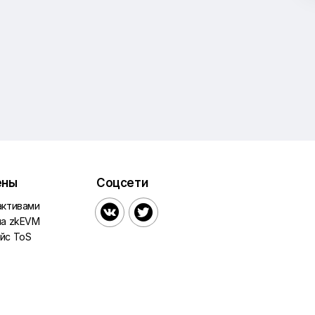
ены
Соцсети
активами


на zkEVM
йс ToS