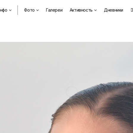
нфо
Фото
Галереи
Активность
Дневники
Э


