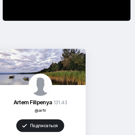
Artem Filipenya
131.43
@arfil
Подписаться
