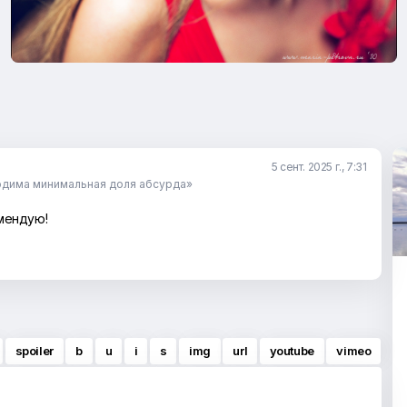
5 сент. 2025 г., 7:31
одима минимальная доля абсурда»
мендую!
spoiler
b
u
i
s
img
url
youtube
vimeo