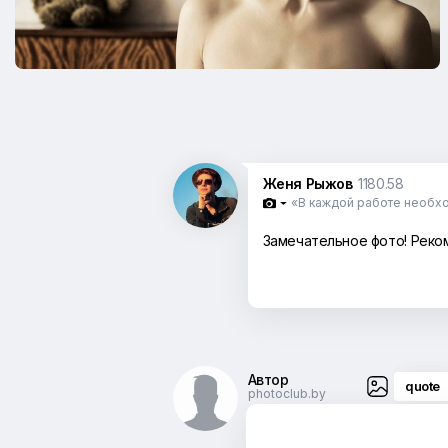
Женя Рыжов
1180.58
«В каждой работе необх

Замечательное фото! Реко
Автор
quote
photoclub.by