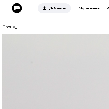

Добавить
Маркетплейс
И
София_