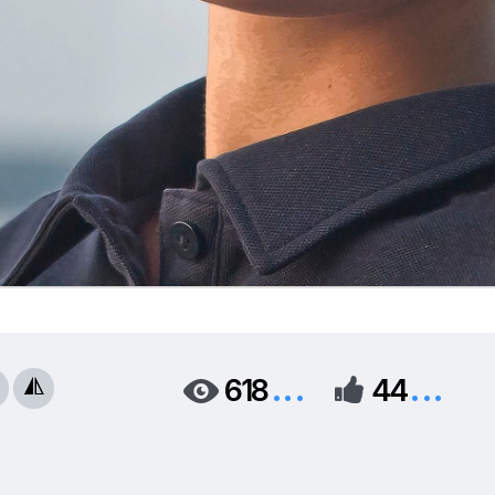
...
...
618
44


