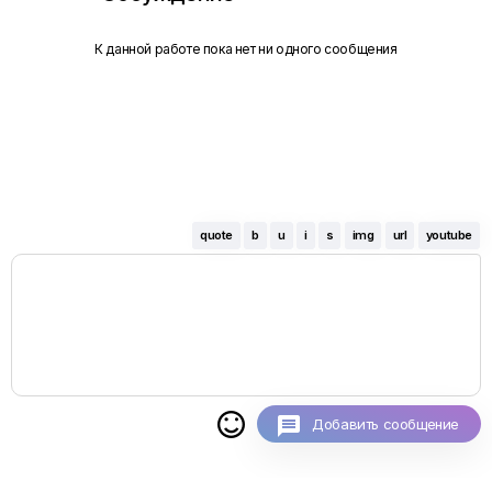
К данной работе пока нет ни одного сообщения
quote
b
u
i
s
img
url
youtube

Добавить сообщение