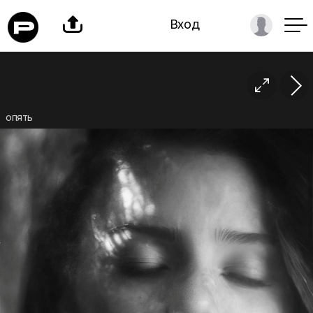

Вход

опять