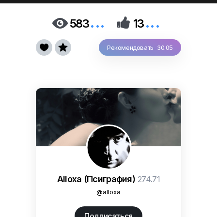
...
...


583
13


Рекомендовать 30.05
Alloxa (Псиграфия)
274.71
@alloxa
Подписаться