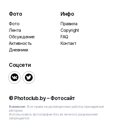
Фото
Инфо
Фото
Правила
Лента
Copyright
Обсуждение
FAQ
Активность
Контакт
Дневники
Соцсети


© Photoclub.by – Фотосайт
Внимание:
Все права на размещенные работы принадлежат
авторам
Использовать фотографии без их личного разрешения
запрещается