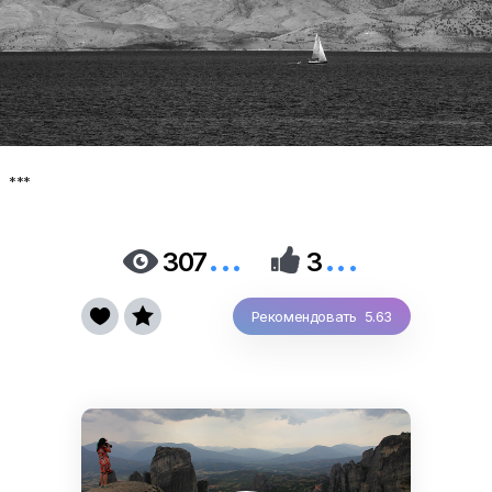
***
...
...


307
3


Рекомендовать 5.63