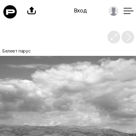

Вход

Белеет парус