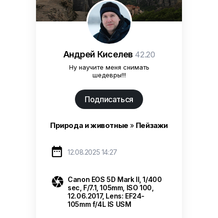
Андрей Киселев
42.20
Ну научите меня снимать
шедевры!!!
Подписаться
Природа и животные
»
Пейзажи

12.08.2025 14:27

Canon EOS 5D Mark II, 1/400
sec, F/7.1, 105mm, ISO 100,
12.06.2017, Lens: EF24-
105mm f/4L IS USM