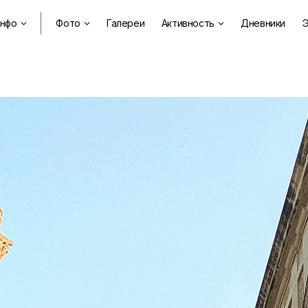
нфо
Фото
Галереи
Активность
Дневники
Э


