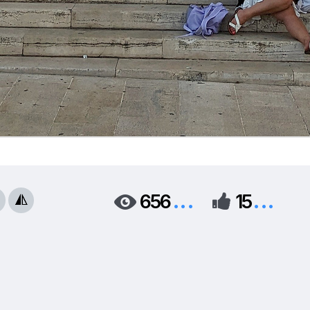
...
...
656
15


