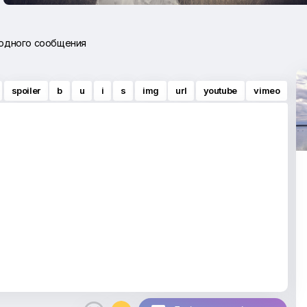
 одного сообщения
spoiler
b
u
i
s
img
url
youtube
vimeo