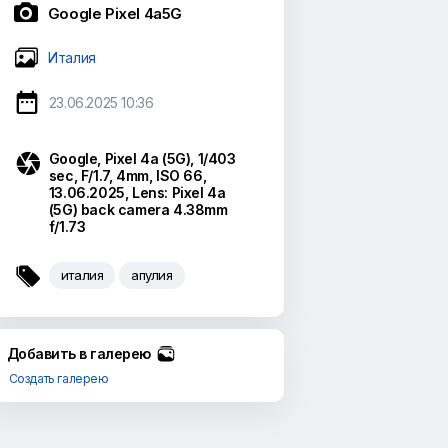

Google Pixel 4a5G
Италия

23.06.2025 10:36

Google, Pixel 4a (5G), 1/403
sec, F/1.7, 4mm, ISO 66,
13.06.2025, Lens: Pixel 4a
(5G) back camera 4.38mm
f/1.73

италия
апулия
Добавить в галерею
Создать галерею