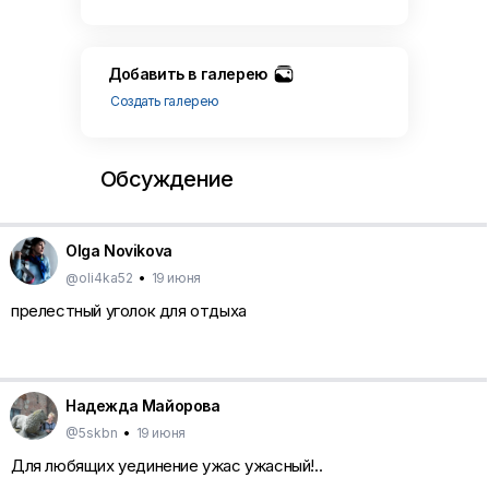
Добавить в галерею
Создать галерею
Обсуждение
Olga Novikova
@oli4ka52
•
19 июня
прелестный уголок для отдыха
Надежда Майорова
@5skbn
•
19 июня
Для любящих уединение ужас ужасный!..