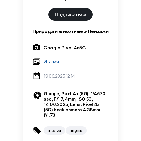
Подписаться
Природа и животные
»
Пейзажи

Google Pixel 4a5G
Италия

19.06.2025 12:14

Google, Pixel 4a (5G), 1/4673
sec, F/1.7, 4mm, ISO 53,
14.06.2025, Lens: Pixel 4a
(5G) back camera 4.38mm
f/1.73

италия
апулия