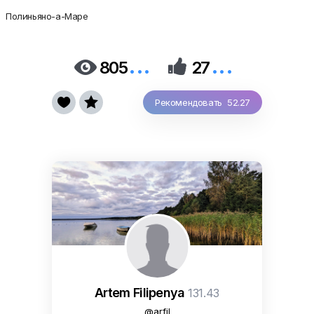
Полиньяно-а-Маре
...
...


805
27


Рекомендовать 52.27
Artem Filipenya
131.43
@arfil