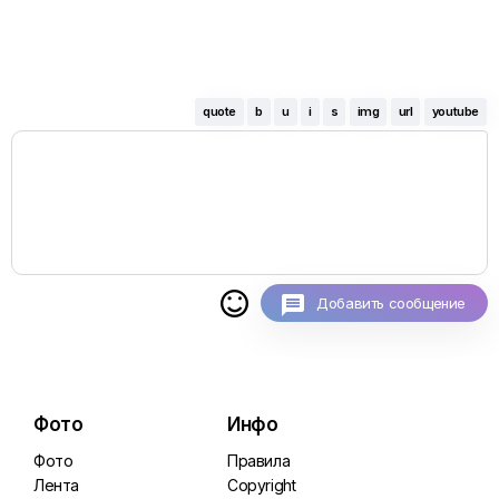
quote
b
u
i
s
img
url
youtube

Добавить сообщение
Фото
Инфо
Фото
Правила
Лента
Copyright