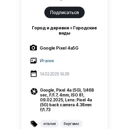
Подписаться
Город и деревня
»
Городские
виды

Google Pixel 4a5G
Италия

14.02.2025 14:29

Google, Pixel 4a (5G), 1/468
sec, F/1.7, 4mm, ISO 81,
09.02.2025, Lens: Pixel 4a
(5G) back camera 4.38mm
f/1.73

италия
бергамо