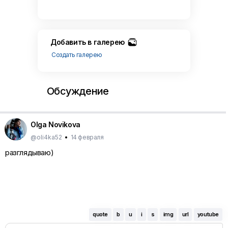
Добавить в галерею
Создать галерею
Обсуждение
Olga Novikova
@oli4ka52
•
14 февраля
разглядываю)
quote
b
u
i
s
img
url
youtube