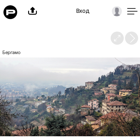

Вход

Бергамо