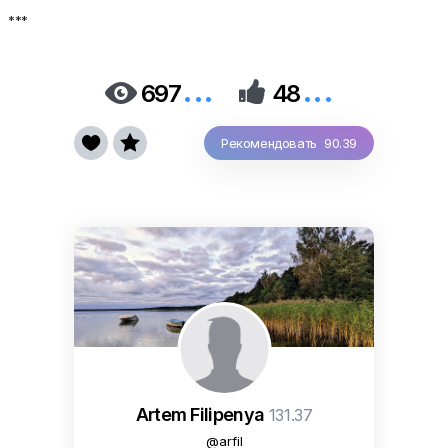
***
...
...


697
48


Рекомендовать 90.39
Artem Filipenya
131.37
@arfil