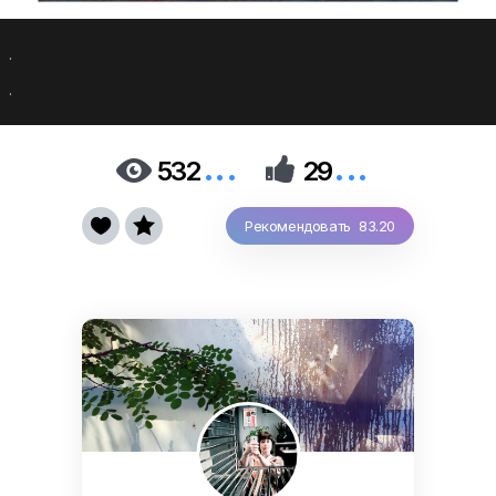
.
.
...
...


532
29


Рекомендовать 83.20