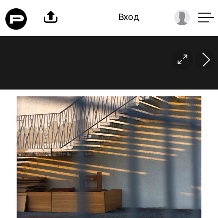

Вход
