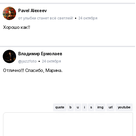
Pavel Alexeev
от улыбки станет всё светлей!
•
24 октября
Хорошо как!!
Владимир Ермолаев
@jazzfoto
•
24 октября
Отлично!!! Спасибо, Марина.
quote
b
u
i
s
img
url
youtube