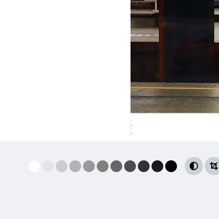
.
.

