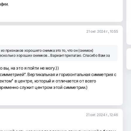
фии.
21 окт. 2024 г., 10:55
из признаков хорошего снимка это то, что он (снимок)
несколько хороших снимков... Вариант прилагаю. Спасибо Вам за
то вы, на это я пойти не могу.))
 симметрией". Вертикальная и горизонтальная симметрия с
ктом" в центре, который и отличается от всего
овременно служит центром этой симметрии.)
21 окт. 2024 г., 12:46