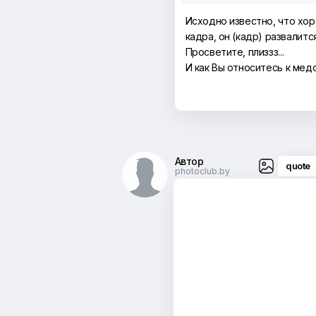
Исходно известно, что хо
кадра, он (кадр) развалит
Просветите, плиззз...
И как Вы относитесь к ме
Автор
quote
photoclub.by