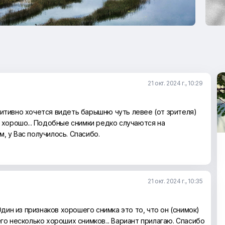
21 окт. 2024 г., 10:29
итивно хочется видеть барышню чуть левее (от зрителя)
к хорошо... Подобные снимки редко случаются на
, у Вас получилось. Спасибо.
21 окт. 2024 г., 10:35
дин из признаков хорошего снимка это то, что он (снимок)
его несколько хороших снимков... Вариант прилагаю. Спасибо