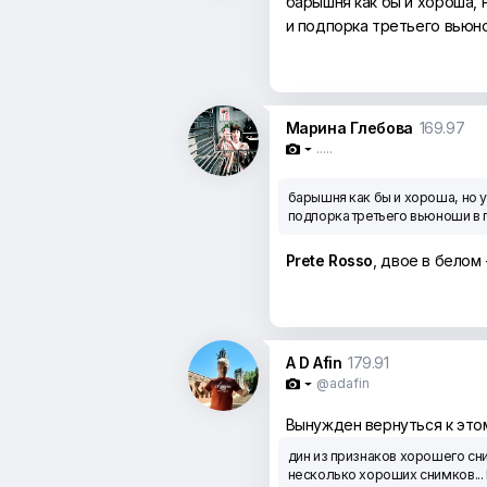
барышня как бы и хороша, 
и подпорка третьего вьюно
Марина Глебова
169.97
.....

барышня как бы и хороша, но 
подпорка третьего вьюноши в 
Prete Rosso
, двое в белом 
A D Afin
179.91
@adafin

Вынужден вернуться к этом
дин из признаков хорошего сним
несколько хороших снимков...