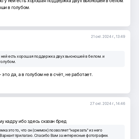
но у ней есть хорошая поддержка двух вьюношей в белом.
ши в голубом.
21 окт. 2024 г., 13:49
у ней есть хорошая поддержка двух вьюношей в белом. и
голубом.
- это да, а в голубом не в счёт, не работает.
27 окт. 2024 г., 14:46
у кадру ибо здесь сказан бред
ка это то, что он (снимок) позволяет "нарезать" из него
 Вариант прилагаю. Спасибо Вам за интересные фотографии.