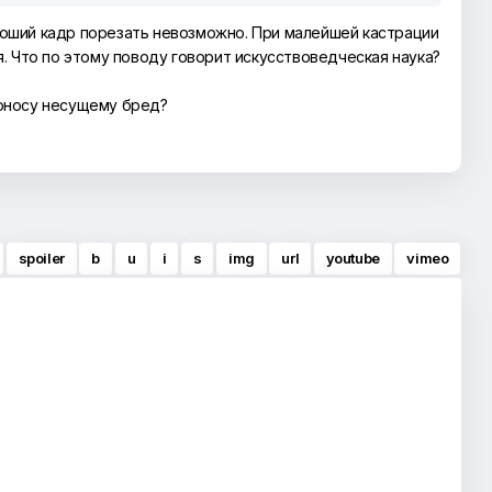
роший кадр порезать невозможно. При малейшей кастрации
ся. Что по этому поводу говорит искусствоведческая наука?
доносу несущему бред?
spoiler
b
u
i
s
img
url
youtube
vimeo