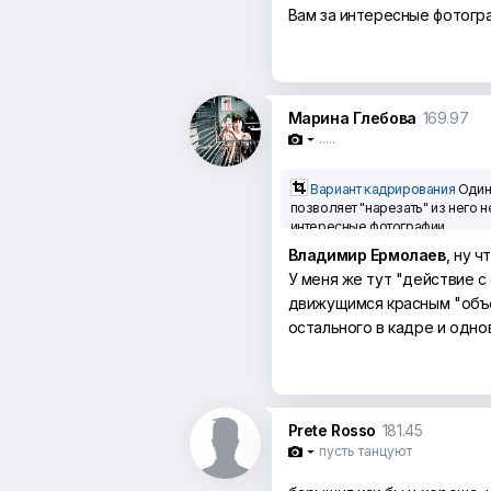
Вам за интересные фотогра
Марина Глебова
169.97
.....

Вариант кадрирования
Один 
позволяет "нарезать" из него 
интересные фотографии.
Владимир Ермолаев
, ну ч
У меня же тут "действие с
движущимся красным "объе
остального в кадре и одн
Prete Rosso
181.45
пусть танцуют
