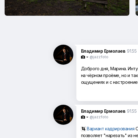
Владимир Ермолаев
91.55
@jazzfoto

Доброго дня, Марина. Инту
на чёрном проёме, но и та
ощущениях и с настроением
Владимир Ермолаев
91.55
@jazzfoto

Вариант кадрирования
О
позволяет "нарезать" из н