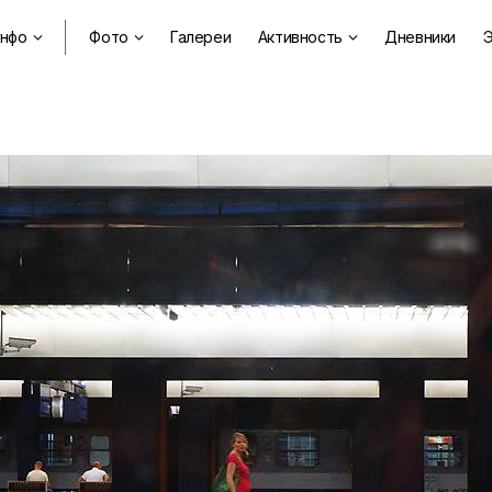
нфо
Фото
Галереи
Активность
Дневники
Э


