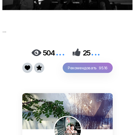
.....
...
...


504
25


Рекомендовать 95.16