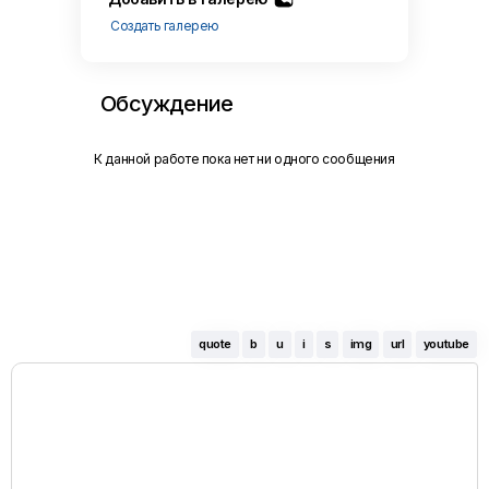
Создать галерею
Обсуждение
К данной работе пока нет ни одного сообщения
quote
b
u
i
s
img
url
youtube