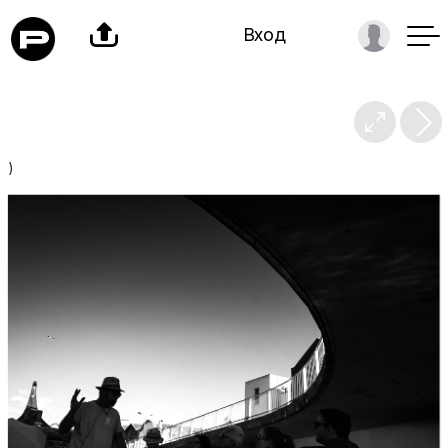

Вход

)