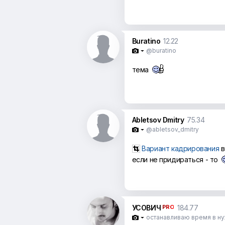
Buratino
12.22
@buratino

тема
Abletsov Dmitry
75.34
@abletsov_dmitry

Вариант кадрирования
в
если не придираться - то
УСОВИЧ
PRO
184.77
останавливаю время в н
