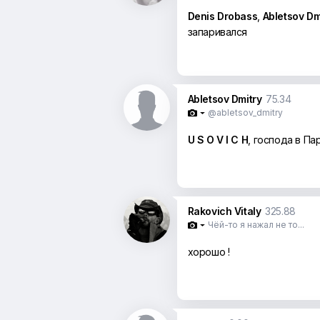
Denis Drobass
,
Abletsov Dmi
запаривался
Abletsov Dmitry
75.34
@abletsov_dmitry

U S O V I C H
, господа в Па
Rakovich Vitaly
325.88
Чёй-то я нажал не то...

хорошо !