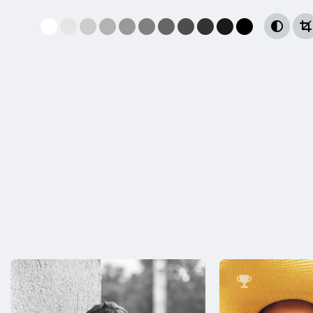


