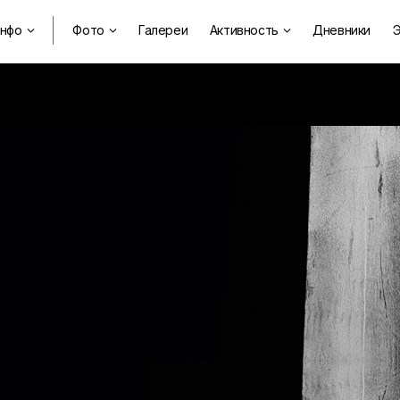
нфо
Фото
Галереи
Активность
Дневники
Э


