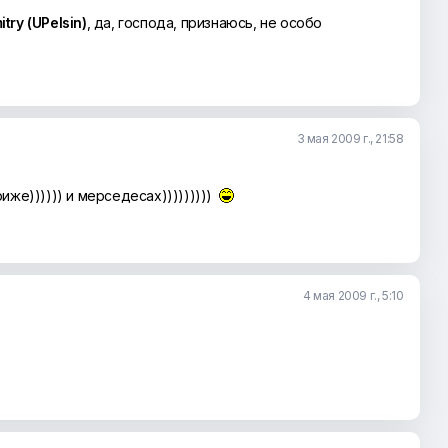
try (UPelsin)
, да, господа, признаюсь, не особо
3 мая 2009 г., 21:58
риже)))))) и мерседесах)))))))))
4 мая 2009 г., 5:10