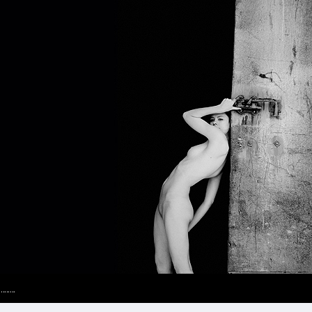
.........