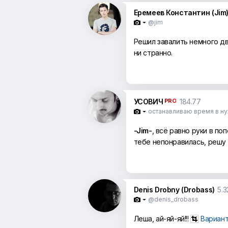
Еремеев Константин (Jim
@jim

Решил завалить немного дв
ни странно.
УСОВИЧ
PRO
184.77
останавливаю время в н

-Jim-
, всё равно руки в по
тебе непонравилась, решу
Denis Drobny (Drobass)
5.3
@denis_drobass

Леша, ай-яй-яй!!!
Вариант