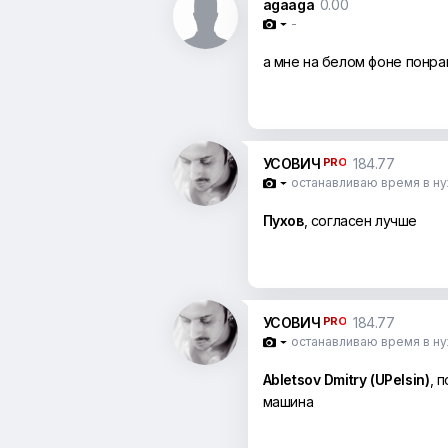
agaaga
0.00
-

а мне на белом фоне понр
УСОВИЧ
PRO
184.77
останавливаю время в н

Пухов
, согласен лучше
УСОВИЧ
PRO
184.77
останавливаю время в н

Abletsov Dmitry (UPelsin)
, 
машина