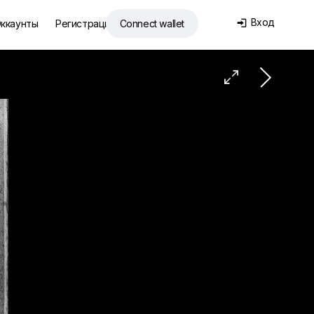
Вход
ккаунты
Регистрация
Connect wallet

