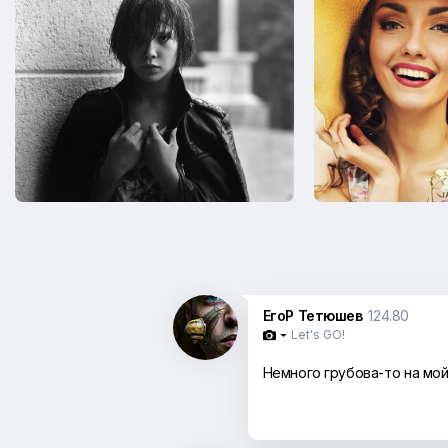
ЕгоР Тетюшев
124.80
Let's GO!

Немного грубова-то на мой