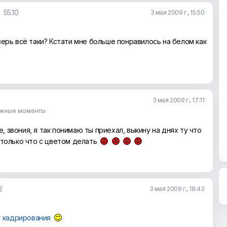
)
55.10
3 мая 2009 г., 15:50
ерь всё таки? Кстати мне больше понравилось на белом как
3 мая 2009 г., 17:11
ужные моменты
пе, звония, я так понимаю ты приехал, выкину на днях ту что
 только что с цветом делать
2
3 мая 2009 г., 18:43
 кадрирования