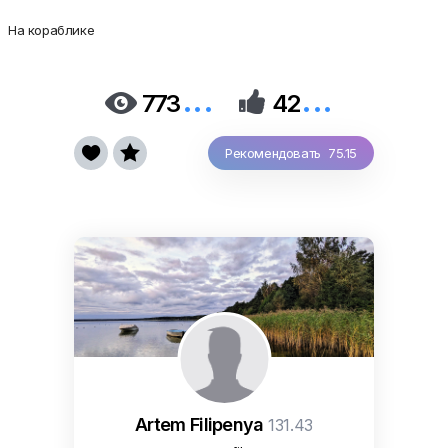
На кораблике
...
...


773
42


Рекомендовать 75.15
Artem Filipenya
131.43