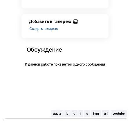
Добавить в галерею
Создать галерею
Обсуждение
К данной работе пока нет ни одного сообщения
quote
b
u
i
s
img
url
youtube