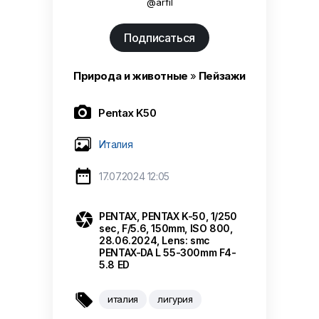
@arfil
Подписаться
Природа и животные
»
Пейзажи

Pentax K50
Италия

17.07.2024 12:05

PENTAX, PENTAX K-50, 1/250
sec, F/5.6, 150mm, ISO 800,
28.06.2024, Lens: smc
PENTAX-DA L 55-300mm F4-
5.8 ED

италия
лигурия