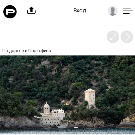

Вход

По дороге в Портофино