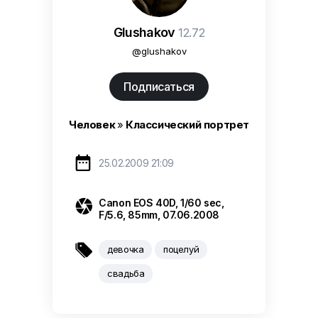
Glushakov
12.72
@glushakov
Подписаться
Человек
»
Классический портрет

25.02.2009 21:09

Canon EOS 40D, 1/60 sec,
F/5.6, 85mm, 07.06.2008

девочка
поцелуй
свадьба