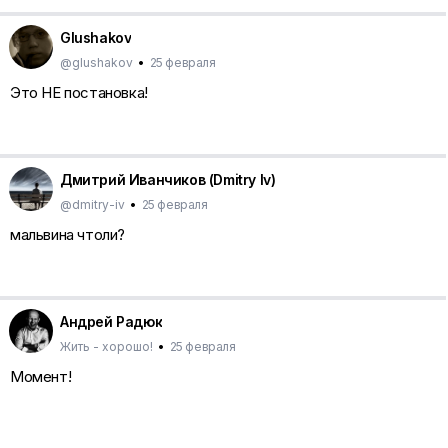
Glushakov
@glushakov
•
25 февраля
Это НЕ постановка!
Дмитрий Иванчиков (Dmitry Iv)
@dmitry-iv
•
25 февраля
мальвина чтоли?
Андрей Радюк
Жить - хорошо!
•
25 февраля
Момент!