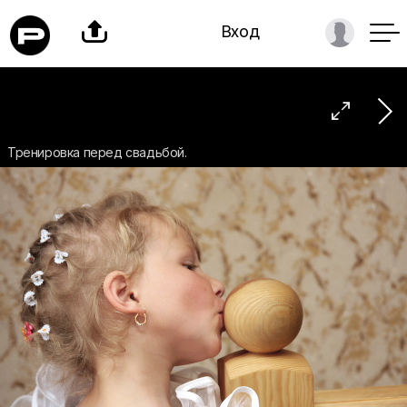

Вход

Тренировка перед свадьбой.