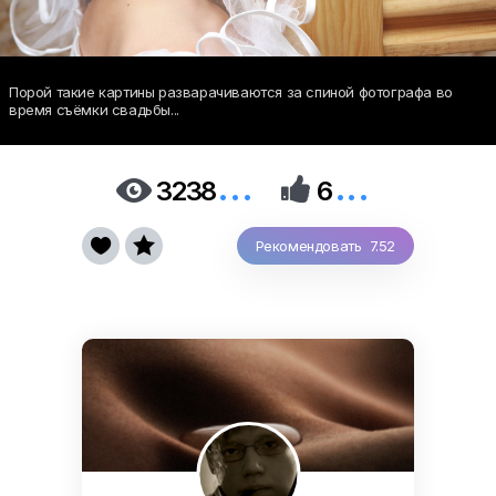
Порой такие картины разварачиваются за спиной фотографа во
время съёмки свадьбы...
...
...


3238
6


Рекомендовать 7.52