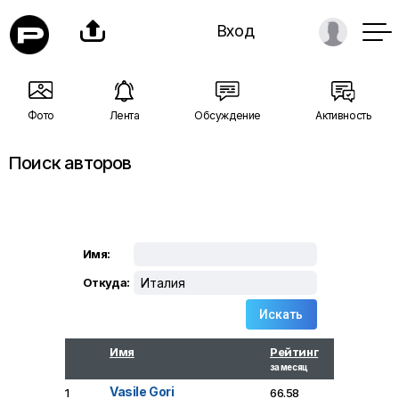

Вход
Фото
Лента
Обсуждение
Активность
Поиск авторов
Имя:
Откуда:
Имя
Рейтинг
за месяц
Vasile Gori
1
66.58