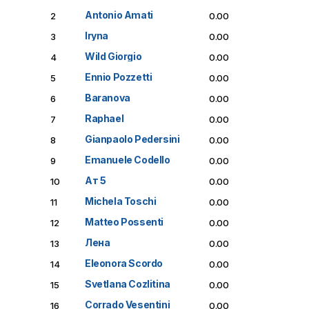
Antonio Amati
2
0.00
Iryna
3
0.00
Wild Giorgio
4
0.00
Ennio Pozzetti
5
0.00
Baranova
6
0.00
Raphael
7
0.00
Gianpaolo Pedersini
8
0.00
Emanuele Codello
9
0.00
Ат 5
10
0.00
Michela Toschi
11
0.00
Matteo Possenti
12
0.00
Лена
13
0.00
Eleonora Scordo
14
0.00
Svetlana Сozlitina
15
0.00
Corrado Vesentini
16
0.00