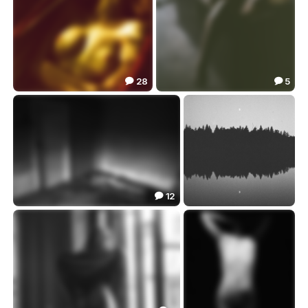
28
5


сон лентним днем
сундук
7.53
7.20


12

самодостаточность
звук
18.80
4.14

