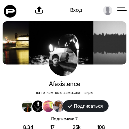

Вход
Afexistence
на тонком теле заживают чакры
Подписаться

Подписчики
7
8.34
17
25k
108