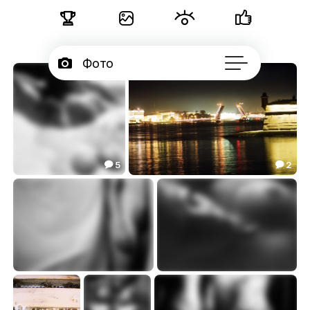





Фото

Портфолио
17

Подписчики

Об авторе
...
5
2


купание
Развод
4.21
0.00


***
демон
5.96
6.85

