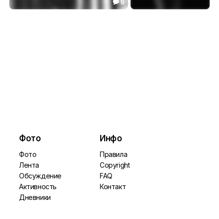
9

Скромность может завести в тупик
темная вода
9.94
4.41


Фото
Инфо
Фото
Правила
Лента
Copyright
Обсуждение
FAQ
Активность
Контакт
Дневники