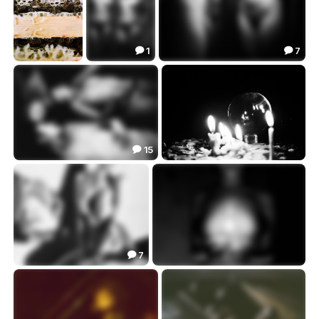
1
7


пчелы
мим ..
Мим .
2.06
6.56
2.70



15

Мим
Хрустальный шар
22.34
0.00


7

Тени
в темноте
16.75
1.67

