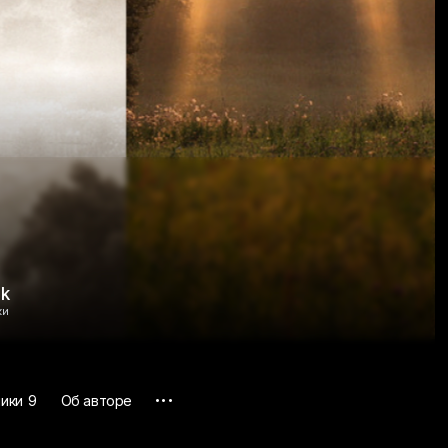
5k
ки
...
чики
9
Об авторе