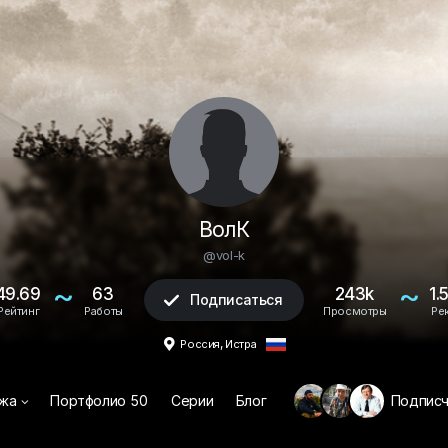
ВолК
@vol-k
~
~
49.69
63
243k
1.
Подписаться

Рейтинг
Работы
Просмотры
Ре
,

Россия
Истра
жа
Портфолио
50
Серии
Блог
Подпис
