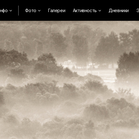
нфо
Фото
Галереи
Активность
Дневники
Э


